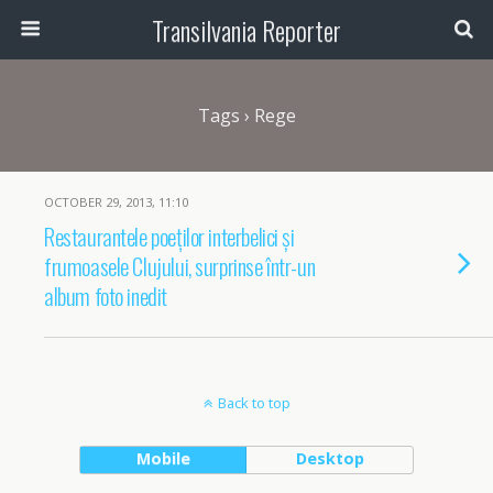
Transilvania Reporter
Tags › Rege
OCTOBER 29, 2013, 11:10
Restaurantele poeților interbelici și
frumoasele Clujului, surprinse într-un
album foto inedit
Back to top
Mobile
Desktop