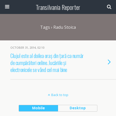
Transilvania Reporter
Tags › Radu Stoica
OCTOBER 31, 2014, 02:10
Clujul este al doilea oraș din țară ca număr
de cumpărători online. Jucăriile și
electronicele se vând cel mai bine
Back to top
Mobile
Desktop