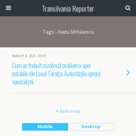
Transilvania Reporter
Tags › Radu Mihăiescu
MARCH 8, 2021, 03:03
Cum ar trebuit rezolvată problema apei
potabile din Lacul Tarnița. Autoritățile ignoră
specialiștii
Back to top
Mobile
Desktop