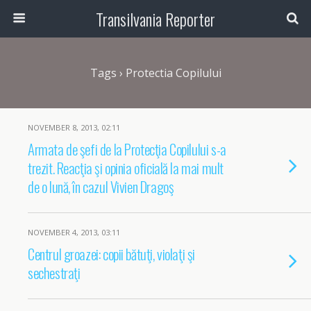
Transilvania Reporter
Tags › Protectia Copilului
NOVEMBER 8, 2013, 02:11
Armata de şefi de la Protecţia Copilului s-a
trezit. Reacţia şi opinia oficială la mai mult
de o lună, în cazul Vivien Dragoş
NOVEMBER 4, 2013, 03:11
Centrul groazei: copii bătuţi, violaţi şi
sechestraţi