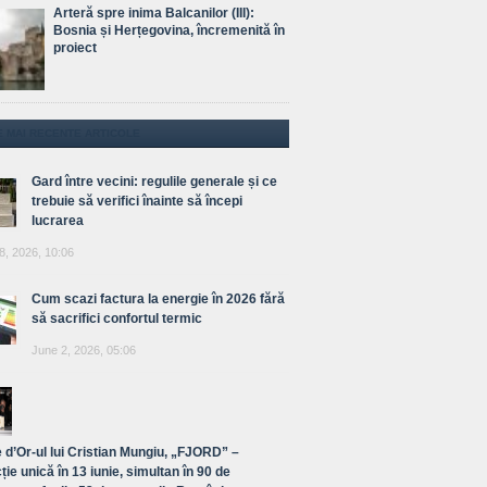
Arteră spre inima Balcanilor (III):
Bosnia și Herțegovina, încremenită în
proiect
E MAI RECENTE ARTICOLE
Gard între vecini: regulile generale și ce
trebuie să verifici înainte să începi
lucrarea
8, 2026, 10:06
Cum scazi factura la energie în 2026 fără
să sacrifici confortul termic
June 2, 2026, 05:06
 d’Or-ul lui Cristian Mungiu, „FJORD” –
ție unică în 13 iunie, simultan în 90 de