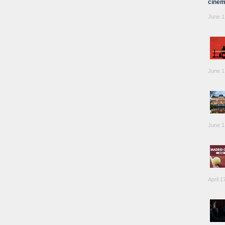
cinem
June 1
June 1
June 1
April 1