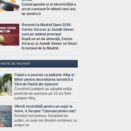
Costul gazului și al electricității a
urcat constant în ultimii cinci ani,
iar pentru o
Reveniri la Madrid Open 2026:
Carlos Alcaraz și Jannik Sinner
sunt pe tabloul principal
După un an de absență, Carlos
Alcaraz și Jannik Sinner se întorc
în turneul de la Madrid.
TINAȚIE DE VACANȚĂ
Clujul s-a asociat cu județele Alba și
Bihor pentru dezvoltarea turistică a
Țării de Piatră din Apuseni
Consilierii județeni au adoptat astăzi
proiectul de asociere pe 10 ani între
județele Alba,
Ofertă irezistibilă pentru un sejur la
mare. A început ”Litoralul pentru toți”
Românii pot petrece, începând de
astăzi, un sejur pe litoralul românesc cu
preţuri ce