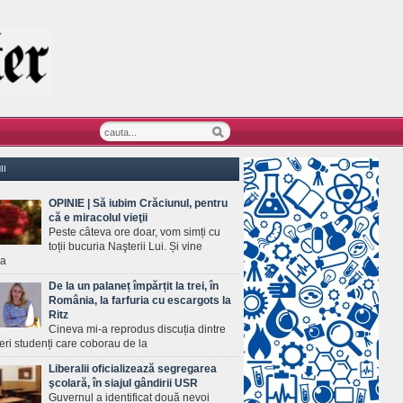
II
OPINIE | Să iubim Crăciunul, pentru
că e miracolul vieţii
Peste câteva ore doar, vom simți cu
toții bucuria Naşterii Lui. Și vine
ea
De la un palaneț împărțit la trei, în
România, la farfuria cu escargots la
Ritz
Cineva mi-a reprodus discuția dintre
ineri studenți care coborau de la
Liberalii oficializează segregarea
şcolară, în siajul gândirii USR
Guvernul a identificat două nevoi