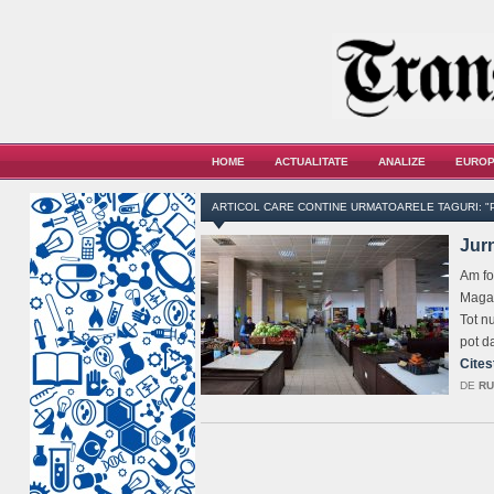
HOME
ACTUALITATE
ANALIZE
EUROP
ARTICOL CARE CONTINE URMATOARELE TAGURI: 
Jur
Am fos
Magaz
Tot nu
pot d
Cites
DE
RU