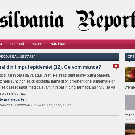
A
CULTURĂ
SPORT
SĂNĂTATE
"PRODUSE ALIMENTARE"
OPIN
nal din timpul epidemiei (12). Ce vom mânca?
0
t și azi în oraș să vă aduc vești. Pe străzi sunt relativ puțini oameni.
inele sunt închise cu excepția farmaciilor, drogheriilor și alimentarelor.
 se găsesc măști medicale, am întrebat în cinci farmacii, aș fi vrut să vă
vrem
a o veste bună.…
te mai departe ›
XANDRA HUREZEAN
/
IN MARCH 25, 2020, 04:03
trei t