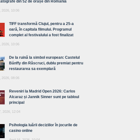
atografe din 52 de orașe din România
, 2026, 10:06
TIFF transformă Clujul, pentru a 25-a
oară, în capitala filmului. Programul
complet al festivalului a fost finalizat
, 2026, 10:06
De la ruină la simbol european: Castelul
Bánffy din Răscruci, dublu premiat pentru
restaurarea sa exemplară
, 2026, 08:06
Reveniri la Madrid Open 2026: Carlos
Alcaraz și Jannik Sinner sunt pe tabloul
principal
7, 2026, 12:04
Psihologia luării deciziilor în jocurile de
casino online
April 16, 2026, 10:04