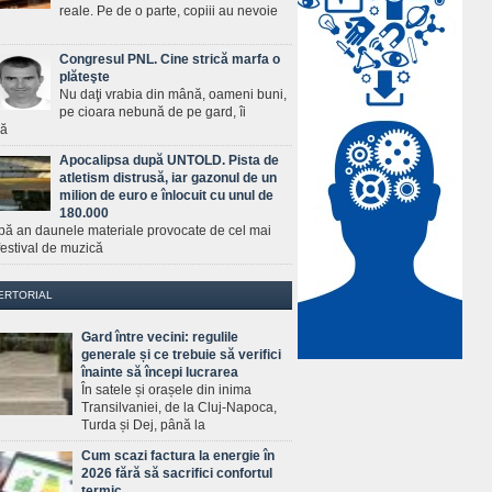
reale. Pe de o parte, copiii au nevoie
Congresul PNL. Cine strică marfa o
plăteşte
Nu daţi vrabia din mână, oameni buni,
pe cioara nebună de pe gard, îi
ră
Apocalipsa după UNTOLD. Pista de
atletism distrusă, iar gazonul de un
milion de euro e înlocuit cu unul de
180.000
pă an daunele materiale provocate de cel mai
estival de muzică
ERTORIAL
Gard între vecini: regulile
generale și ce trebuie să verifici
înainte să începi lucrarea
În satele și orașele din inima
Transilvaniei, de la Cluj-Napoca,
Turda și Dej, până la
Cum scazi factura la energie în
2026 fără să sacrifici confortul
termic