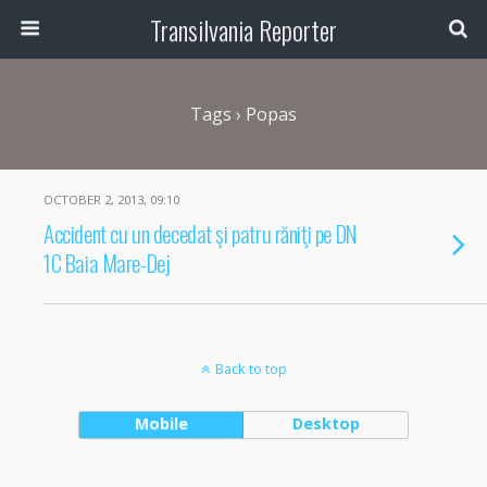
Transilvania Reporter
Tags › Popas
OCTOBER 2, 2013, 09:10
Accident cu un decedat şi patru răniţi pe DN
1C Baia Mare-Dej
Back to top
Mobile
Desktop