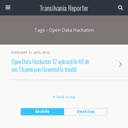
Transilvania Reporter
Tags › Open Data Hackaton
FEBRUARY 21, 2015, 08:02
Open Data Hackaton: 12 aplicații în 48 de
ore. Clujenii pun Guvernul la treabă
Back to top
Mobile
Desktop