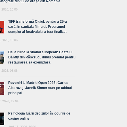
atografe din 52 de orașe din România
, 2026, 10:06
TIFF transformă Clujul, pentru a 25-a
oară, în capitala filmului. Programul
complet al festivalului a fost finalizat
, 2026, 10:06
De la ruină la simbol european: Castelul
Bánffy din Răscruci, dublu premiat pentru
restaurarea sa exemplară
, 2026, 08:06
Reveniri la Madrid Open 2026: Carlos
Alcaraz și Jannik Sinner sunt pe tabloul
principal
7, 2026, 12:04
Psihologia luării deciziilor în jocurile de
casino online
April 16, 2026, 10:04