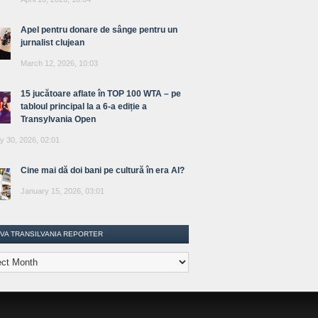
Apel pentru donare de sânge pentru un
jurnalist clujean
March 12, 2026, 10:03
15 jucătoare aflate în TOP 100 WTA – pe
tabloul principal la a 6-a ediție a
Transylvania Open
y 30, 2026, 02:01
Cine mai dă doi bani pe cultură în era AI?
January 15, 2026, 03:01
IVA TRANSILVANIA REPORTER
lvania
ter