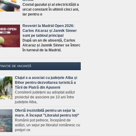
Costul gazului și al electricității a
urcat constant în ultimii cinci ani,
iar pentru o
Reveniri la Madrid Open 2026:
Carlos Alcaraz și Jannik Sinner
sunt pe tabloul principal
După un an de absență, Carlos
Alcaraz și Jannik Sinner se întorc
în turneul de la Madrid.
TINAȚIE DE VACANȚĂ
Clujul s-a asociat cu județele Alba și
Bihor pentru dezvoltarea turistică a
Țării de Piatră din Apuseni
Consilierii județeni au adoptat astăzi
proiectul de asociere pe 10 ani între
județele Alba,
Ofertă irezistibilă pentru un sejur la
mare. A început ”Litoralul pentru toți”
Românii pot petrece, începând de
astăzi, un sejur pe litoralul românesc cu
preţuri ce