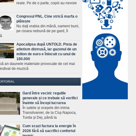
reale. Pe de o parte, copiii au nevoie
Congresul PNL. Cine strică marfa o
plăteşte
Nu daţi vrabia din mână, oameni buni,
pe cioara nebună de pe gard, îi
ră
Apocalipsa după UNTOLD. Pista de
atletism distrusă, iar gazonul de un
milion de euro e înlocuit cu unul de
180.000
pă an daunele materiale provocate de cel mai
estival de muzică
ERTORIAL
Gard între vecini: regulile
generale și ce trebuie să verifici
înainte să începi lucrarea
În satele și orașele din inima
Transilvaniei, de la Cluj-Napoca,
Turda și Dej, până la
Cum scazi factura la energie în
2026 fără să sacrifici confortul
termic