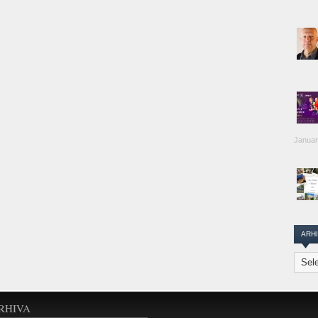
Januar
ARH
Arhiva
Transi
Repor
RHIVA