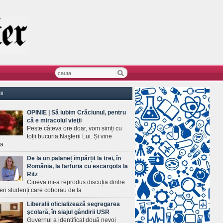
II
OPINIE | Să iubim Crăciunul, pentru
că e miracolul vieţii
Peste câteva ore doar, vom simți cu
toții bucuria Naşterii Lui. Și vine
ea
De la un palaneț împărțit la trei, în
România, la farfuria cu escargots la
Ritz
Cineva mi-a reprodus discuția dintre
ineri studenți care coborau de la
Liberalii oficializează segregarea
şcolară, în siajul gândirii USR
Guvernul a identificat două nevoi