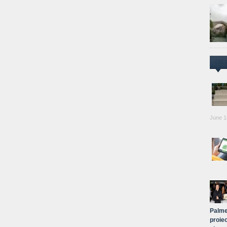
CEL
June 1
Palme
proiec