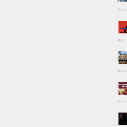
cinem
June 1
June 1
June 1
April 1