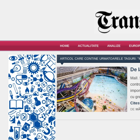
HOME
ACTUALITATE
ANALIZE
EUROP
ARTICOL CARE CONTINE URMATOARELE TAGURI: "
De l
Mall.
contro
import
cu gr
Cites
DE
MĂ