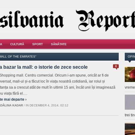
A
CULTURĂ
SPORT
SĂNĂTATE
MALL OF THE EMIRATES"
OPIN
a bazar la mall: o istorie de zece secole
0
 Shopping mall. Centru comercial. Oricum i-am spune, oricât ar fi de
versat, mall-ul și-a făcut loc în viața noastră cotidiană, iar rolul și
anța sa a crescut atât de mult în ultimii 15 ani, încât unii își imaginează
vrem
eu viața fără el.…
te mai departe ›
DĂLINA KADAR
/
IN DECEMBER 4, 2014, 02:12
trei t