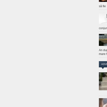
să fie
conju
An du
mare f
ADV