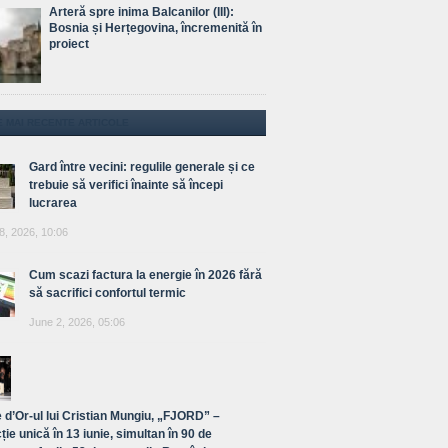
Arteră spre inima Balcanilor (III):
Bosnia și Herțegovina, încremenită în
proiect
E MAI RECENTE ARTICOLE
Gard între vecini: regulile generale și ce
trebuie să verifici înainte să începi
lucrarea
8, 2026, 10:06
Cum scazi factura la energie în 2026 fără
să sacrifici confortul termic
June 2, 2026, 05:06
 d’Or-ul lui Cristian Mungiu, „FJORD” –
ție unică în 13 iunie, simultan în 90 de