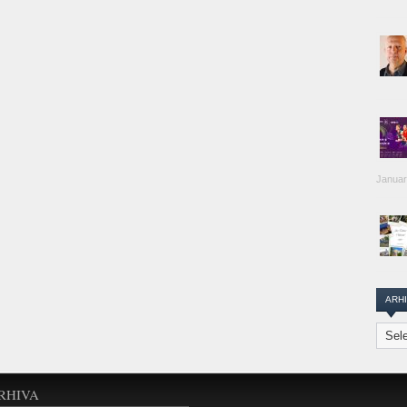
Januar
ARH
Arhiva
Transi
Repor
RHIVA