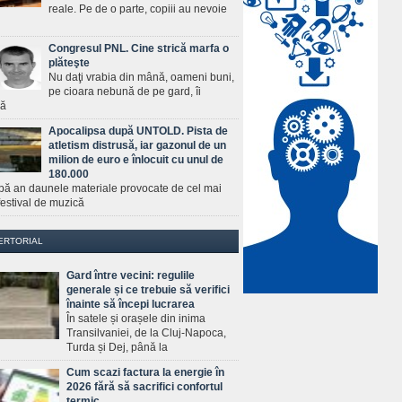
reale. Pe de o parte, copiii au nevoie
Congresul PNL. Cine strică marfa o
plăteşte
Nu daţi vrabia din mână, oameni buni,
pe cioara nebună de pe gard, îi
ră
Apocalipsa după UNTOLD. Pista de
atletism distrusă, iar gazonul de un
milion de euro e înlocuit cu unul de
180.000
pă an daunele materiale provocate de cel mai
estival de muzică
ERTORIAL
Gard între vecini: regulile
generale și ce trebuie să verifici
înainte să începi lucrarea
În satele și orașele din inima
Transilvaniei, de la Cluj-Napoca,
Turda și Dej, până la
Cum scazi factura la energie în
2026 fără să sacrifici confortul
termic