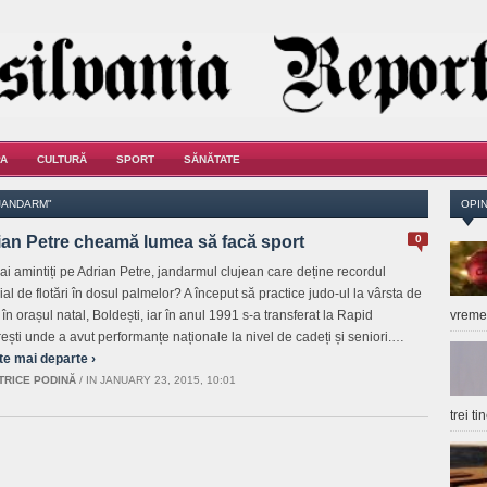
A
CULTURĂ
SPORT
SĂNĂTATE
JANDARM"
OPIN
ian Petre cheamă lumea să facă sport
0
mai amintiți pe Adrian Petre, jandarmul clujean care deține recordul
al de flotări în dosul palmelor? A început să practice judo-ul la vârsta de
 în orașul natal, Boldești, iar în anul 1991 s-a transferat la Rapid
vrem
ești unde a avut performanțe naționale la nivel de cadeți și seniori.…
te mai departe ›
TRICE PODINĂ
/
IN JANUARY 23, 2015, 10:01
trei t