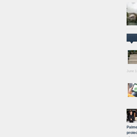
CEL
June 1
Palme
proiec