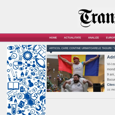
HOME
ACTUALITATE
ANALIZE
EUROP
ARTICOL CARE CONTINE URMATOARELE TAGURI: "
Adr
Vi-l 
mondi
9 ani,
Bucur
Cites
DE
PA