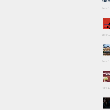
cinem
June 1
June 1
June 1
April 1