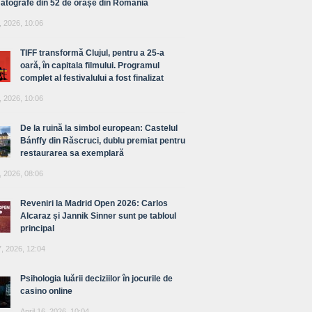
atografe din 52 de orașe din România
, 2026, 10:06
TIFF transformă Clujul, pentru a 25-a
oară, în capitala filmului. Programul
complet al festivalului a fost finalizat
, 2026, 10:06
De la ruină la simbol european: Castelul
Bánffy din Răscruci, dublu premiat pentru
restaurarea sa exemplară
, 2026, 08:06
Reveniri la Madrid Open 2026: Carlos
Alcaraz și Jannik Sinner sunt pe tabloul
principal
7, 2026, 12:04
Psihologia luării deciziilor în jocurile de
casino online
April 16, 2026, 10:04