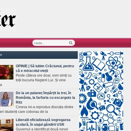
II
OPINIE | Să iubim Crăciunul, pentru
că e miracolul vieţii
Peste câteva ore doar, vom simți cu
toții bucuria Naşterii Lui. Și vine
ea
De la un palaneț împărțit la trei, în
România, la farfuria cu escargots la
Ritz
Cineva mi-a reprodus discuția dintre
ineri studenți care coborau de la
Liberalii oficializează segregarea
şcolară, în siajul gândirii USR
Guvernul a identificat două nevoi