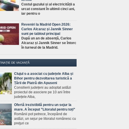
Costul gazului și al electricității a
urcat constant în ultimii cinci ani,
iar pentru o
Reveniri la Madrid Open 2026:
Carlos Alcaraz și Jannik Sinner
sunt pe tabloul principal
După un an de absență, Carlos
Alcaraz și Jannik Sinner se întorc
în turneul de la Madrid.
TINAȚIE DE VACANȚĂ
Clujul s-a asociat cu județele Alba și
Bihor pentru dezvoltarea turistică a
Țării de Piatră din Apuseni
Consilierii județeni au adoptat astăzi
proiectul de asociere pe 10 ani între
județele Alba,
Ofertă irezistibilă pentru un sejur la
mare. A început ”Litoralul pentru toți”
Românii pot petrece, începând de
astăzi, un sejur pe litoralul românesc cu
preţuri ce