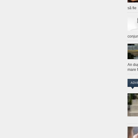
să fie
conju
An du
mare f
ADV