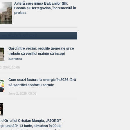
Arteră spre inima Balcanilor (III):
Bosnia și Herțegovina, încremenită în
proiect
E MAI RECENTE ARTICOLE
Gard între vecini: regulile generale și ce
trebuie să verifici înainte să începi
lucrarea
8, 2026, 10:06
Cum scazi factura la energie în 2026 fără
să sacrifici confortul termic
June 2, 2026, 05:06
 d’Or-ul lui Cristian Mungiu, „FJORD” –
ție unică în 13 iunie, simultan în 90 de