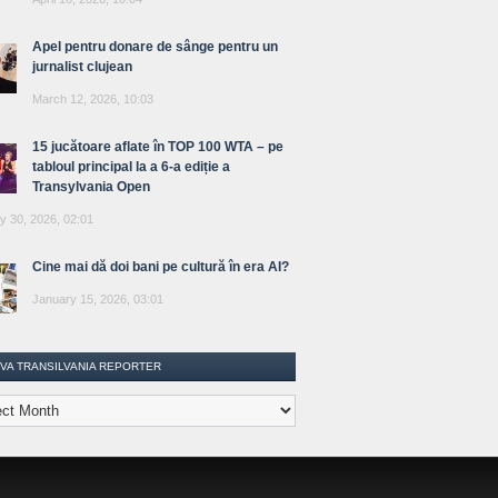
Apel pentru donare de sânge pentru un
jurnalist clujean
March 12, 2026, 10:03
15 jucătoare aflate în TOP 100 WTA – pe
tabloul principal la a 6-a ediție a
Transylvania Open
y 30, 2026, 02:01
Cine mai dă doi bani pe cultură în era AI?
January 15, 2026, 03:01
IVA TRANSILVANIA REPORTER
lvania
ter