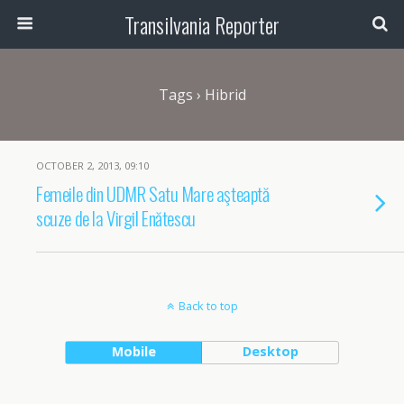
Transilvania Reporter
Tags › Hibrid
OCTOBER 2, 2013, 09:10
Femeile din UDMR Satu Mare aşteaptă
scuze de la Virgil Enătescu
Back to top
Mobile
Desktop