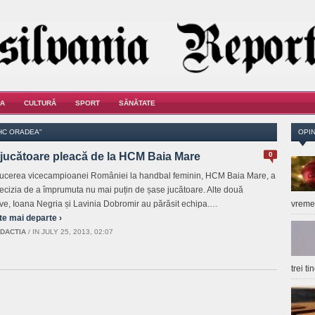
A
CULTURĂ
SPORT
SĂNĂTATE
HC ORADEA"
OPIN
 jucătoare pleacă de la HCM Baia Mare
0
cerea vicecampioanei României la handbal feminin, HCM Baia Mare, a
decizia de a împrumuta nu mai puțin de șase jucătoare. Alte două
ive, Ioana Negria și Lavinia Dobromir au părăsit echipa.…
vrem
te mai departe ›
DACTIA
/
IN JULY 25, 2013, 02:07
trei t