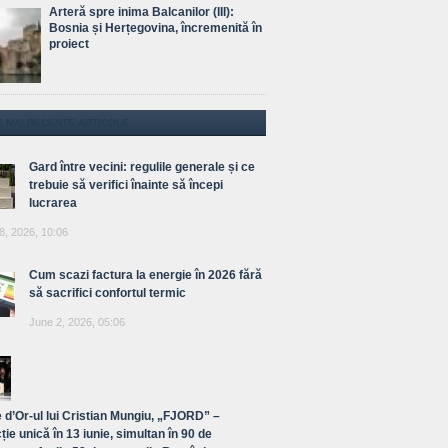
Arteră spre inima Balcanilor (III):
Bosnia și Herțegovina, încremenită în
proiect
E MAI RECENTE ARTICOLE
Gard între vecini: regulile generale și ce
trebuie să verifici înainte să începi
lucrarea
8, 2026, 10:06
Cum scazi factura la energie în 2026 fără
să sacrifici confortul termic
June 2, 2026, 05:06
 d’Or-ul lui Cristian Mungiu, „FJORD” –
ție unică în 13 iunie, simultan în 90 de