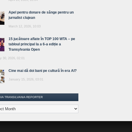
Apel pentru donare de sânge pentru un
jurnalist clujean
March 12, 2026, 10:03
15 jucătoare aflate în TOP 100 WTA – pe
tabloul principal la a 6-a ediție a
Transylvania Open
y 30, 2026, 02:01
Cine mai dă doi bani pe cultură în era AI?
January 15, 2026, 03:01
IVA TRANSILVANIA REPORTER
lvania
ter