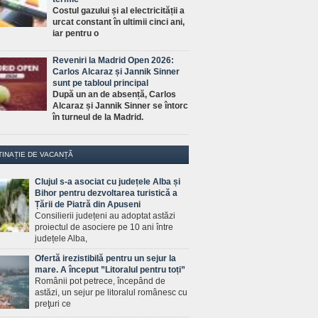
Costul gazului și al electricității a
urcat constant în ultimii cinci ani,
iar pentru o
Reveniri la Madrid Open 2026:
Carlos Alcaraz și Jannik Sinner
sunt pe tabloul principal
După un an de absență, Carlos
Alcaraz și Jannik Sinner se întorc
în turneul de la Madrid.
TINAȚIE DE VACANȚĂ
Clujul s-a asociat cu județele Alba și
Bihor pentru dezvoltarea turistică a
Țării de Piatră din Apuseni
Consilierii județeni au adoptat astăzi
proiectul de asociere pe 10 ani între
județele Alba,
Ofertă irezistibilă pentru un sejur la
mare. A început ”Litoralul pentru toți”
Românii pot petrece, începând de
astăzi, un sejur pe litoralul românesc cu
preţuri ce