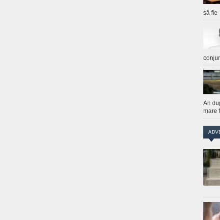
să fie
conju
An du
mare f
ADV