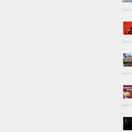
cinem
June 1
June 1
June 1
April 1