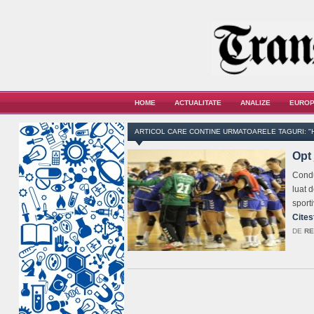
HOME
ACTUALITATE
ANALIZE
EUROP
ARTICOL CARE CONTINE URMATOARELE TAGURI: "
Opt
Condu
luat 
sport
Cites
DE
RE