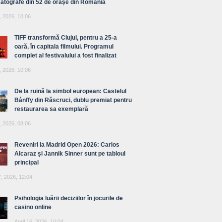
atografe din 52 de orașe din România
, 2026, 10:06
TIFF transformă Clujul, pentru a 25-a
oară, în capitala filmului. Programul
complet al festivalului a fost finalizat
, 2026, 10:06
De la ruină la simbol european: Castelul
Bánffy din Răscruci, dublu premiat pentru
restaurarea sa exemplară
, 2026, 08:06
Reveniri la Madrid Open 2026: Carlos
Alcaraz și Jannik Sinner sunt pe tabloul
principal
7, 2026, 12:04
Psihologia luării deciziilor în jocurile de
casino online
April 16, 2026, 10:04