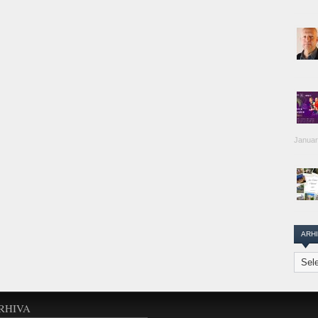
Januar
ARH
Arhiva
Transi
Repor
RHIVA