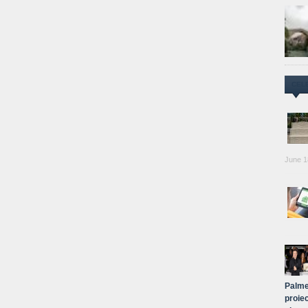
CEL
June 1
Palme
proiec