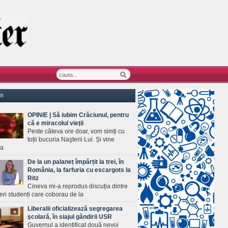
II
OPINIE | Să iubim Crăciunul, pentru
că e miracolul vieţii
Peste câteva ore doar, vom simți cu
toții bucuria Naşterii Lui. Și vine
ea
De la un palaneț împărțit la trei, în
România, la farfuria cu escargots la
Ritz
Cineva mi-a reprodus discuția dintre
ineri studenți care coborau de la
Liberalii oficializează segregarea
şcolară, în siajul gândirii USR
Guvernul a identificat două nevoi