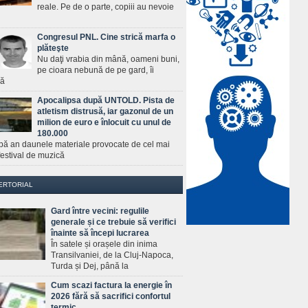
reale. Pe de o parte, copiii au nevoie
Congresul PNL. Cine strică marfa o
plăteşte
Nu daţi vrabia din mână, oameni buni,
pe cioara nebună de pe gard, îi
ră
Apocalipsa după UNTOLD. Pista de
atletism distrusă, iar gazonul de un
milion de euro e înlocuit cu unul de
180.000
pă an daunele materiale provocate de cel mai
estival de muzică
ERTORIAL
Gard între vecini: regulile
generale și ce trebuie să verifici
înainte să începi lucrarea
În satele și orașele din inima
Transilvaniei, de la Cluj-Napoca,
Turda și Dej, până la
Cum scazi factura la energie în
2026 fără să sacrifici confortul
termic