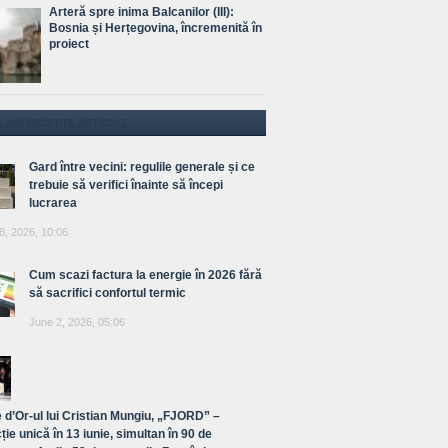
Arteră spre inima Balcanilor (III):
Bosnia și Herțegovina, încremenită în
proiect
E MAI RECENTE ARTICOLE
Gard între vecini: regulile generale și ce
trebuie să verifici înainte să începi
lucrarea
8, 2026, 10:06
Cum scazi factura la energie în 2026 fără
să sacrifici confortul termic
June 2, 2026, 05:06
 d’Or-ul lui Cristian Mungiu, „FJORD” –
ție unică în 13 iunie, simultan în 90 de