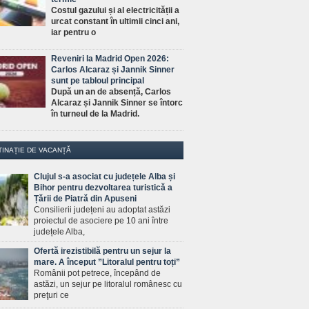
Costul gazului și al electricității a
urcat constant în ultimii cinci ani,
iar pentru o
Reveniri la Madrid Open 2026:
Carlos Alcaraz și Jannik Sinner
sunt pe tabloul principal
După un an de absență, Carlos
Alcaraz și Jannik Sinner se întorc
în turneul de la Madrid.
TINAȚIE DE VACANȚĂ
Clujul s-a asociat cu județele Alba și
Bihor pentru dezvoltarea turistică a
Țării de Piatră din Apuseni
Consilierii județeni au adoptat astăzi
proiectul de asociere pe 10 ani între
județele Alba,
Ofertă irezistibilă pentru un sejur la
mare. A început ”Litoralul pentru toți”
Românii pot petrece, începând de
astăzi, un sejur pe litoralul românesc cu
preţuri ce