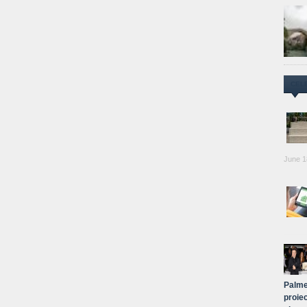
CEL
June 1
Palme
proiec