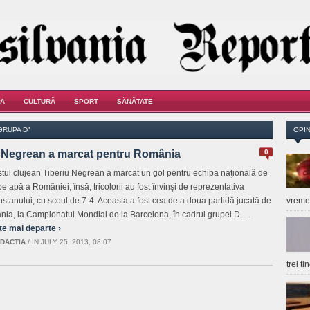
A
CULTURĂ
SPORT
SĂNĂTATE
GRUPA D"
OPIN
i Negrean a marcat pentru România
0
stul clujean Tiberiu Negrean a marcat un gol pentru echipa naţională de
pe apă a României, însă, tricolorii au fost învinşi de reprezentativa
stanului, cu scoul de 7-4. Aceasta a fost cea de a doua partidă jucată de
vrem
ia, la Campionatul Mondial de la Barcelona, în cadrul grupei D.…
te mai departe ›
DACTIA
/
IN JULY 25, 2013, 08:07
trei t