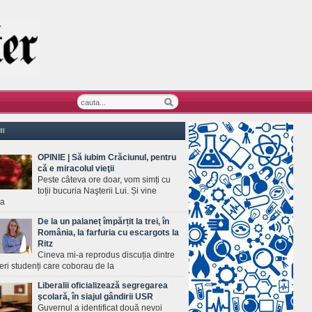
II
OPINIE | Să iubim Crăciunul, pentru
că e miracolul vieţii
Peste câteva ore doar, vom simți cu
toții bucuria Naşterii Lui. Și vine
ea
De la un palaneț împărțit la trei, în
România, la farfuria cu escargots la
Ritz
Cineva mi-a reprodus discuția dintre
ineri studenți care coborau de la
Liberalii oficializează segregarea
şcolară, în siajul gândirii USR
Guvernul a identificat două nevoi