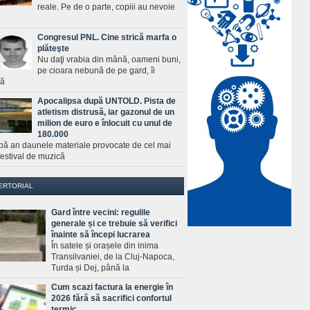
reale. Pe de o parte, copiii au nevoie
Congresul PNL. Cine strică marfa o
plăteşte
Nu daţi vrabia din mână, oameni buni,
pe cioara nebună de pe gard, îi
ră
Apocalipsa după UNTOLD. Pista de
atletism distrusă, iar gazonul de un
milion de euro e înlocuit cu unul de
180.000
pă an daunele materiale provocate de cel mai
estival de muzică
ERTORIAL
Gard între vecini: regulile
generale și ce trebuie să verifici
înainte să începi lucrarea
În satele și orașele din inima
Transilvaniei, de la Cluj-Napoca,
Turda și Dej, până la
Cum scazi factura la energie în
2026 fără să sacrifici confortul
termic