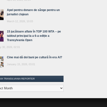
Apel pentru donare de sânge pentru un
jurnalist clujean
March 12, 2026, 10:03
15 jucătoare aflate în TOP 100 WTA – pe
tabloul principal la a 6-a ediție a
Transylvania Open
y 30, 2026, 02:01
Cine mai dă doi bani pe cultură în era AI?
January 15, 2026, 03:01
IVA TRANSILVANIA REPORTER
lvania
ter