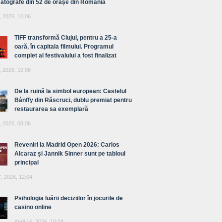
atografe din 52 de orașe din România
, 2026, 10:06
TIFF transformă Clujul, pentru a 25-a
oară, în capitala filmului. Programul
complet al festivalului a fost finalizat
, 2026, 10:06
De la ruină la simbol european: Castelul
Bánffy din Răscruci, dublu premiat pentru
restaurarea sa exemplară
, 2026, 08:06
Reveniri la Madrid Open 2026: Carlos
Alcaraz și Jannik Sinner sunt pe tabloul
principal
7, 2026, 12:04
Psihologia luării deciziilor în jocurile de
casino online
April 16, 2026, 10:04