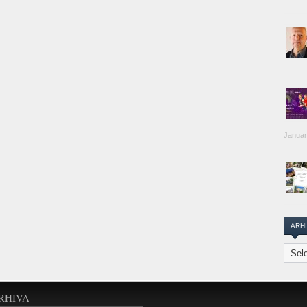
Januar
ARH
Arhiva
Transi
Repor
RHIVA