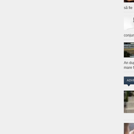
să fie
conju
An du
mare f
ADV