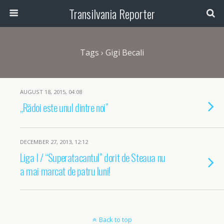
Transilvania Reporter
Tags › Gigi Becali
AUGUST 18, 2015, 04:08
„Rădoi este unul dintre noi”
DECEMBER 27, 2013, 12:12
Liga I / “Superatacantul” dorit de Steaua nu
a mai marcat de patru luni!
Back to top