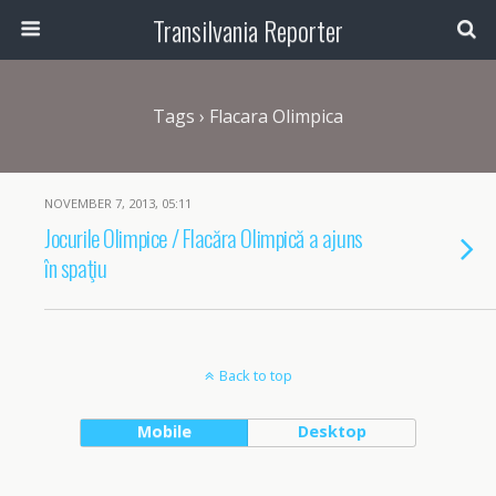
Transilvania Reporter
Tags › Flacara Olimpica
NOVEMBER 7, 2013, 05:11
Jocurile Olimpice / Flacăra Olimpică a ajuns
în spaţiu
Back to top
Mobile
Desktop