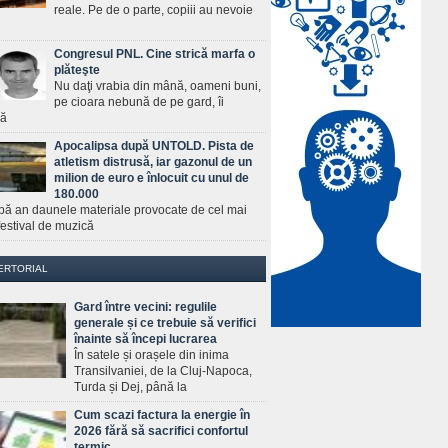
reale. Pe de o parte, copiii au nevoie
Congresul PNL. Cine strică marfa o
plăteşte
Nu daţi vrabia din mână, oameni buni,
pe cioara nebună de pe gard, îi
ră
Apocalipsa după UNTOLD. Pista de
atletism distrusă, iar gazonul de un
milion de euro e înlocuit cu unul de
180.000
pă an daunele materiale provocate de cel mai
estival de muzică
ERTORIAL
Gard între vecini: regulile
generale și ce trebuie să verifici
înainte să începi lucrarea
În satele și orașele din inima
Transilvaniei, de la Cluj-Napoca,
Turda și Dej, până la
Cum scazi factura la energie în
2026 fără să sacrifici confortul
termic