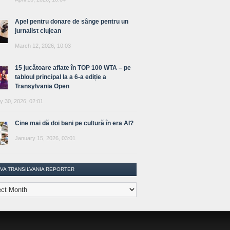
Apel pentru donare de sânge pentru un
jurnalist clujean
March 12, 2026, 10:03
15 jucătoare aflate în TOP 100 WTA – pe
tabloul principal la a 6-a ediție a
Transylvania Open
y 30, 2026, 02:01
Cine mai dă doi bani pe cultură în era AI?
January 15, 2026, 03:01
IVA TRANSILVANIA REPORTER
lvania
ter