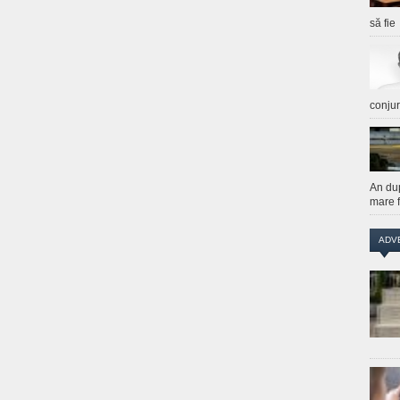
să fie
conju
An du
mare f
ADV