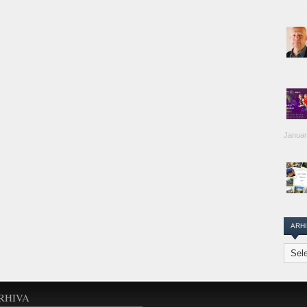
Januar
ARH
Arhiva
Transi
Repor
RHIVA