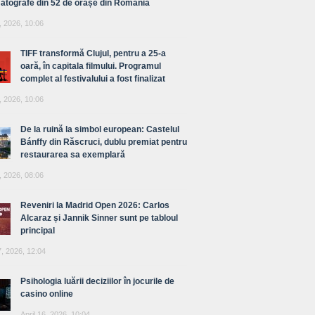
atografe din 52 de orașe din România
, 2026, 10:06
TIFF transformă Clujul, pentru a 25-a
oară, în capitala filmului. Programul
complet al festivalului a fost finalizat
, 2026, 10:06
De la ruină la simbol european: Castelul
Bánffy din Răscruci, dublu premiat pentru
restaurarea sa exemplară
, 2026, 08:06
Reveniri la Madrid Open 2026: Carlos
Alcaraz și Jannik Sinner sunt pe tabloul
principal
7, 2026, 12:04
Psihologia luării deciziilor în jocurile de
casino online
April 16, 2026, 10:04