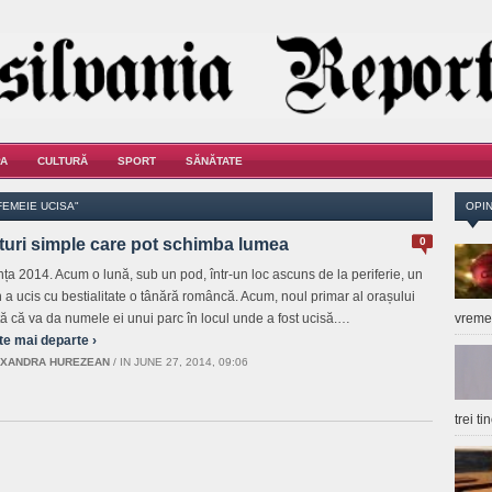
A
CULTURĂ
SPORT
SĂNĂTATE
FEMEIE UCISA"
OPIN
turi simple care pot schimba lumea
0
nța 2014. Acum o lună, sub un pod, într-un loc ascuns de la periferie, un
an a ucis cu bestialitate o tânără româncă. Acum, noul primar al orașului
ă că va da numele ei unui parc în locul unde a fost ucisă.…
vrem
te mai departe ›
XANDRA HUREZEAN
/
IN JUNE 27, 2014, 09:06
trei t