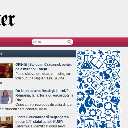
II
OPINIE | Să iubim Crăciunul, pentru
că e miracolul vieţii
Peste câteva ore doar, vom simți cu
toții bucuria Naşterii Lui. Și vine
ea
De la un palaneț împărțit la trei, în
România, la farfuria cu escargots la
Ritz
Cineva mi-a reprodus discuția dintre
ineri studenți care coborau de la
Liberalii oficializează segregarea
şcolară, în siajul gândirii USR
Guvernul a identificat două nevoi