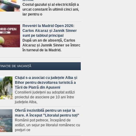
Costul gazului și al electricității a
urcat constant în ultimii cinci ani,
iar pentru o
Reveniri la Madrid Open 2026:
Carlos Alcaraz și Jannik Sinner
sunt pe tabloul principal
După un an de absență, Carlos
Alcaraz și Jannik Sinner se întorc
în turneul de la Madrid.
TINAȚIE DE VACANȚĂ
Clujul s-a asociat cu județele Alba și
Bihor pentru dezvoltarea turistică a
Țării de Piatră din Apuseni
Consilierii județeni au adoptat astăzi
proiectul de asociere pe 10 ani între
județele Alba,
Ofertă irezistibilă pentru un sejur la
mare. A început ”Litoralul pentru toți”
Românii pot petrece, începând de
astăzi, un sejur pe litoralul românesc cu
preţuri ce