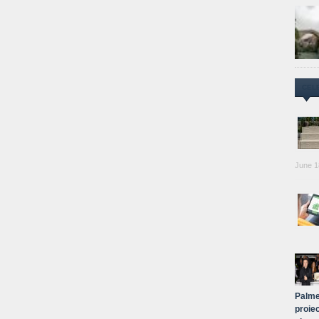
CEL
June 1
Palme
proiec