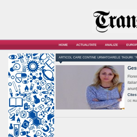
HOME
ACTUALITATE
ANALIZE
EUROP
ARTICOL CARE CONTINE URMATOARELE TAGURI: "
Ges
Flore
itali
anunț
Cites
DE
RU