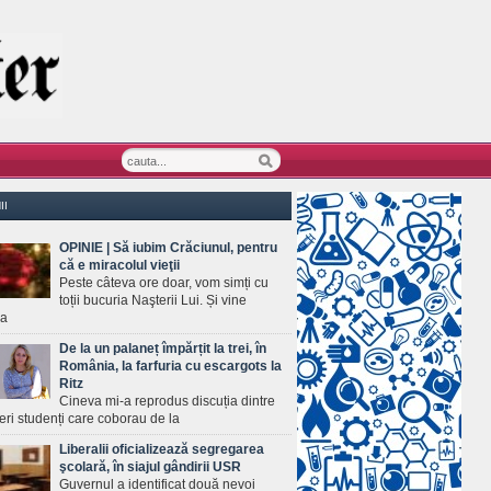
II
OPINIE | Să iubim Crăciunul, pentru
că e miracolul vieţii
Peste câteva ore doar, vom simți cu
toții bucuria Naşterii Lui. Și vine
ea
De la un palaneț împărțit la trei, în
România, la farfuria cu escargots la
Ritz
Cineva mi-a reprodus discuția dintre
ineri studenți care coborau de la
Liberalii oficializează segregarea
şcolară, în siajul gândirii USR
Guvernul a identificat două nevoi