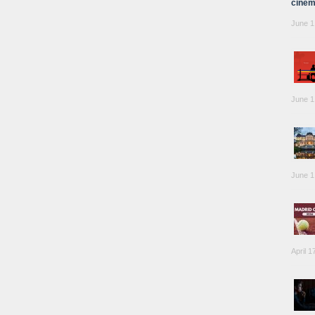
cinem
June 1
June 1
June 1
April 1