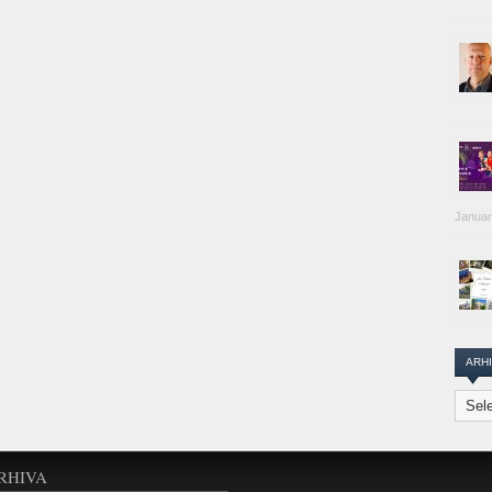
Januar
ARH
Arhiva
Transi
Repor
RHIVA