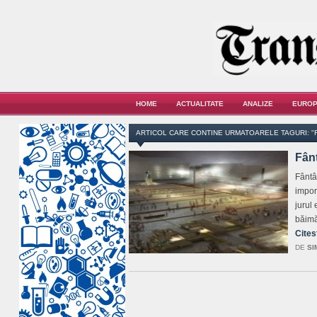
HOME
ACTUALITATE
ANALIZE
EUROP
ARTICOL CARE CONTINE URMATOARELE TAGURI: "
Fânt
Fântâ
impor
jurul
băimă
Cites
DE
SI