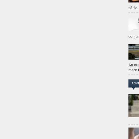
să fie
conju
An du
mare f
ADV