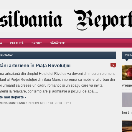
A
CULTURĂ
SPORT
SĂNĂTATE
FANTANA"
OPIN
âni arteziene în Piaţa Revoluţiei
0
na arteziană din dreptul Hotelului Rivulus va deveni din nou un element
tant al Pieței Revoluției din Baia Mare, împreună cu mobilierul urban din
 ei urmând să creeze un cadru romantic şi un spaţiu care va invita
vrem
renii la relaxare, contemplare şi admiraţie a jocului de apă.…
te mai departe ›
MONA MUNTEANU
/
IN NOVEMBER 13, 2013, 01:11
trei t