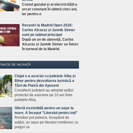
Costul gazului și al electricității a
urcat constant în ultimii cinci ani,
iar pentru o
Reveniri la Madrid Open 2026:
Carlos Alcaraz și Jannik Sinner
sunt pe tabloul principal
După un an de absență, Carlos
Alcaraz și Jannik Sinner se întorc
în turneul de la Madrid.
TINAȚIE DE VACANȚĂ
Clujul s-a asociat cu județele Alba și
Bihor pentru dezvoltarea turistică a
Țării de Piatră din Apuseni
Consilierii județeni au adoptat astăzi
proiectul de asociere pe 10 ani între
județele Alba,
Ofertă irezistibilă pentru un sejur la
mare. A început ”Litoralul pentru toți”
Românii pot petrece, începând de
astăzi, un sejur pe litoralul românesc cu
preţuri ce