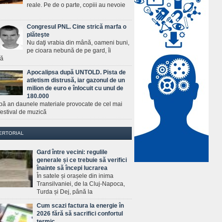
reale. Pe de o parte, copiii au nevoie
Congresul PNL. Cine strică marfa o
plăteşte
Nu daţi vrabia din mână, oameni buni,
pe cioara nebună de pe gard, îi
ră
Apocalipsa după UNTOLD. Pista de
atletism distrusă, iar gazonul de un
milion de euro e înlocuit cu unul de
180.000
pă an daunele materiale provocate de cel mai
estival de muzică
ERTORIAL
Gard între vecini: regulile
generale și ce trebuie să verifici
înainte să începi lucrarea
În satele și orașele din inima
Transilvaniei, de la Cluj-Napoca,
Turda și Dej, până la
Cum scazi factura la energie în
2026 fără să sacrifici confortul
termic