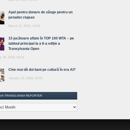
Apel pentru donare de sânge pentru un
jurnalist clujean
March 12, 2026, 10:03
15 jucătoare aflate în TOP 100 WTA – pe
tabloul principal la a 6-a ediție a
Transylvania Open
y 30, 2026, 02:01
Cine mai dă doi bani pe cultură în era AI?
January 15, 2026, 03:01
IVA TRANSILVANIA REPORTER
lvania
ter