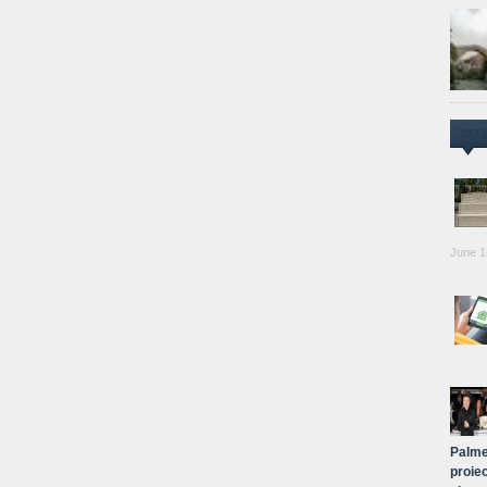
CEL
June 1
Palme
proiec