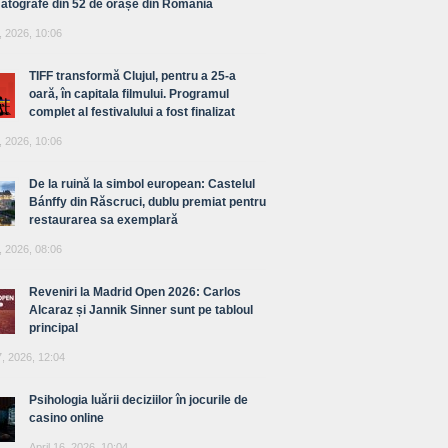
atografe din 52 de orașe din România
, 2026, 10:06
TIFF transformă Clujul, pentru a 25-a
oară, în capitala filmului. Programul
complet al festivalului a fost finalizat
, 2026, 10:06
De la ruină la simbol european: Castelul
Bánffy din Răscruci, dublu premiat pentru
restaurarea sa exemplară
, 2026, 08:06
Reveniri la Madrid Open 2026: Carlos
Alcaraz și Jannik Sinner sunt pe tabloul
principal
7, 2026, 12:04
Psihologia luării deciziilor în jocurile de
casino online
April 16, 2026, 10:04