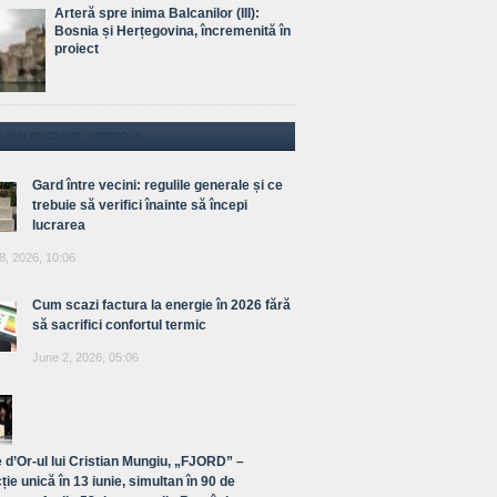
Arteră spre inima Balcanilor (III):
Bosnia și Herțegovina, încremenită în
proiect
E MAI RECENTE ARTICOLE
Gard între vecini: regulile generale și ce
trebuie să verifici înainte să începi
lucrarea
8, 2026, 10:06
Cum scazi factura la energie în 2026 fără
să sacrifici confortul termic
June 2, 2026, 05:06
 d’Or-ul lui Cristian Mungiu, „FJORD” –
ție unică în 13 iunie, simultan în 90 de