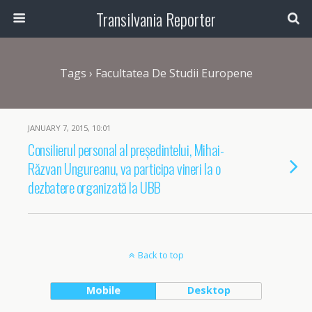
Transilvania Reporter
Tags › Facultatea De Studii Europene
JANUARY 7, 2015, 10:01
Consilierul personal al președintelui, Mihai-
Răzvan Ungureanu, va participa vineri la o
dezbatere organizată la UBB
Back to top
Mobile
Desktop