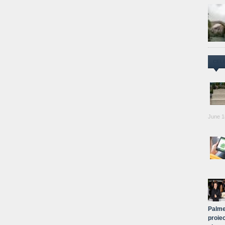
CEL
June 1
Palme
proiec