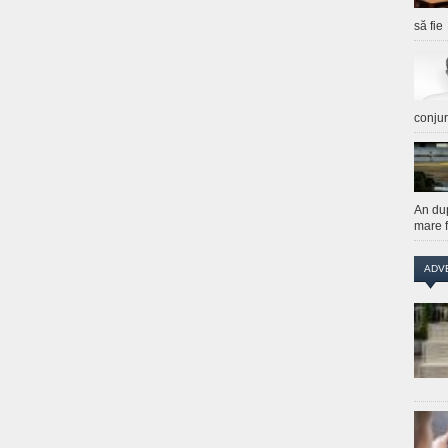
să fie
conju
An du
mare f
ADV