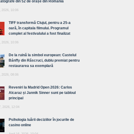
atografe din 52 de orașe din România
, 2026, 10:06
TIFF transformă Clujul, pentru a 25-a
oară, în capitala filmului. Programul
complet al festivalului a fost finalizat
, 2026, 10:06
De la ruină la simbol european: Castelul
Bánffy din Răscruci, dublu premiat pentru
restaurarea sa exemplară
, 2026, 08:06
Reveniri la Madrid Open 2026: Carlos
Alcaraz și Jannik Sinner sunt pe tabloul
principal
7, 2026, 12:04
Psihologia luării deciziilor în jocurile de
casino online
April 16, 2026, 10:04