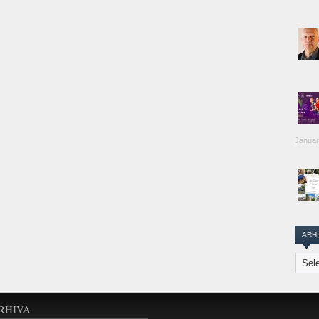
Januar
ARH
Arhiva
Transi
Repor
RHIVA