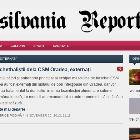
A
CULTURĂ
SPORT
SĂNĂTATE
EXTERNATI"
OPIN
hetbaliştii dela CSM Oradea, externaţi
0
pt jucători şi antrenorul principal al echipei masculine de baschet CSM
a au fost externaţi din spitalul de boli infecţioase din Oradea, dar vor
ua tratamentul la domiciliu, în urma toxiinfecţiei alimentare suferite
vrem
mâna trecută, iar medicii au recomandat ca antrenamentele să se facă la
sitate scăzută.…
te mai departe ›
TRICE PODINĂ
/
IN NOVEMBER 26, 2013, 11:11
trei t