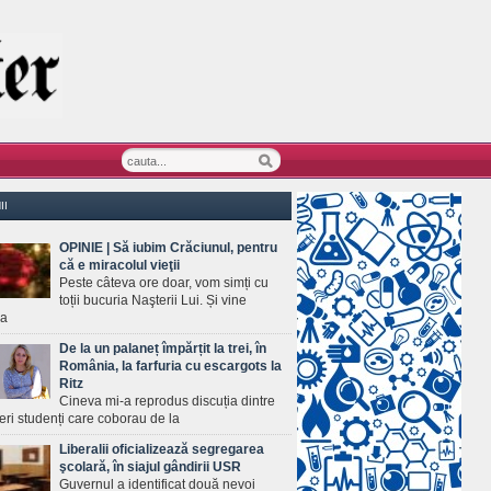
II
OPINIE | Să iubim Crăciunul, pentru
că e miracolul vieţii
Peste câteva ore doar, vom simți cu
toții bucuria Naşterii Lui. Și vine
ea
De la un palaneț împărțit la trei, în
România, la farfuria cu escargots la
Ritz
Cineva mi-a reprodus discuția dintre
ineri studenți care coborau de la
Liberalii oficializează segregarea
şcolară, în siajul gândirii USR
Guvernul a identificat două nevoi