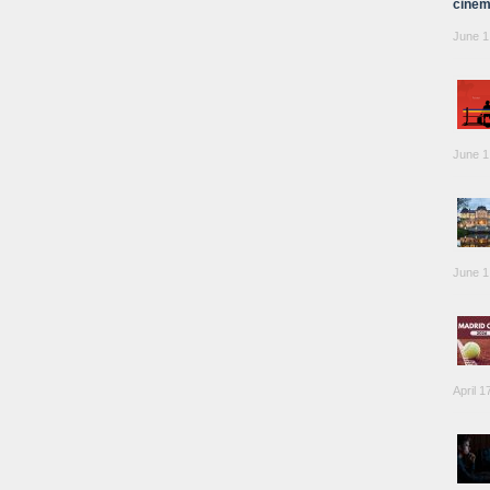
cinem
June 1
June 1
June 1
April 1