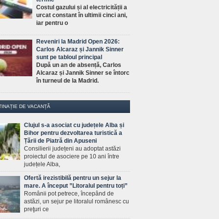
Costul gazului și al electricității a
urcat constant în ultimii cinci ani,
iar pentru o
Reveniri la Madrid Open 2026:
Carlos Alcaraz și Jannik Sinner
sunt pe tabloul principal
După un an de absență, Carlos
Alcaraz și Jannik Sinner se întorc
în turneul de la Madrid.
TINAȚIE DE VACANȚĂ
Clujul s-a asociat cu județele Alba și
Bihor pentru dezvoltarea turistică a
Țării de Piatră din Apuseni
Consilierii județeni au adoptat astăzi
proiectul de asociere pe 10 ani între
județele Alba,
Ofertă irezistibilă pentru un sejur la
mare. A început ”Litoralul pentru toți”
Românii pot petrece, începând de
astăzi, un sejur pe litoralul românesc cu
preţuri ce