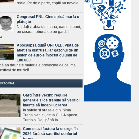
reale. Pe de o parte, copiii au nevoie
Congresul PNL. Cine strică marfa o
plăteşte
Nu daţi vrabia din mână, oameni buni,
pe cioara nebună de pe gard, îi
ră
Apocalipsa după UNTOLD. Pista de
atletism distrusă, iar gazonul de un
milion de euro e înlocuit cu unul de
180.000
pă an daunele materiale provocate de cel mai
estival de muzică
ERTORIAL
Gard între vecini: regulile
generale și ce trebuie să verifici
înainte să începi lucrarea
În satele și orașele din inima
Transilvaniei, de la Cluj-Napoca,
Turda și Dej, până la
Cum scazi factura la energie în
2026 fără să sacrifici confortul
termic