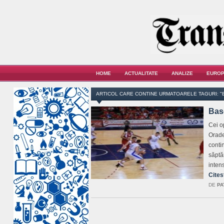
HOME
ACTUALITATE
ANALIZE
EUROP
ARTICOL CARE CONTINE URMATOARELE TAGURI: "
Basc
Cei o
Orade
contin
săptă
inten
Cites
DE
PA