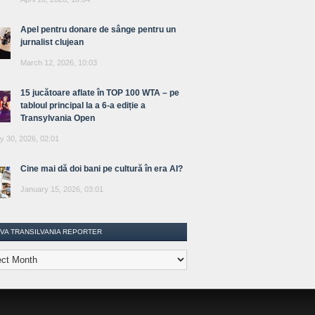
Apel pentru donare de sânge pentru un
jurnalist clujean
March 12, 2026, 10:03
15 jucătoare aflate în TOP 100 WTA – pe
tabloul principal la a 6-a ediție a
Transylvania Open
y 30, 2026, 02:01
Cine mai dă doi bani pe cultură în era AI?
January 15, 2026, 03:01
IVA TRANSILVANIA REPORTER
lvania
ter