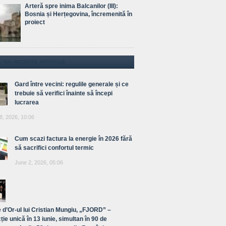
Arteră spre inima Balcanilor (III):
Bosnia și Herțegovina, încremenită în
proiect
E MAI RECENTE ARTICOLE
Gard între vecini: regulile generale și ce
trebuie să verifici înainte să începi
lucrarea
8, 2026, 10:06
Cum scazi factura la energie în 2026 fără
să sacrifici confortul termic
June 2, 2026, 05:06
 d’Or-ul lui Cristian Mungiu, „FJORD” –
ție unică în 13 iunie, simultan în 90 de