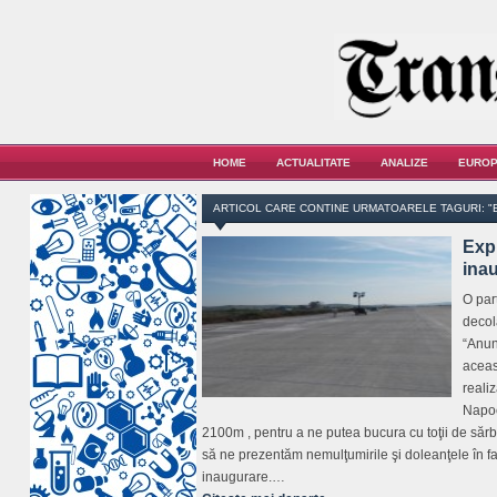
HOME
ACTUALITATE
ANALIZE
EUROP
ARTICOL CARE CONTINE URMATOARELE TAGURI: "
Expr
ina
O par
decol
“Anun
aceas
reali
Napoc
2100m , pentru a ne putea bucura cu toţii de sărbă
să ne prezentăm nemulţumirile şi doleanţele în faţa
inaugurare.…