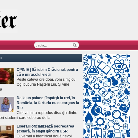
II
OPINIE | Să iubim Crăciunul, pentru
că e miracolul vieţii
Peste câteva ore doar, vom simți cu
toții bucuria Naşterii Lui. Și vine
ea
De la un palaneț împărțit la trei, în
România, la farfuria cu escargots la
Ritz
Cineva mi-a reprodus discuția dintre
ineri studenți care coborau de la
Liberalii oficializează segregarea
şcolară, în siajul gândirii USR
Guvernul a identificat două nevoi