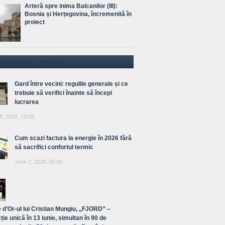
Arteră spre inima Balcanilor (III):
Bosnia și Herțegovina, încremenită în
proiect
E MAI RECENTE ARTICOLE
Gard între vecini: regulile generale și ce
trebuie să verifici înainte să începi
lucrarea
8, 2026, 10:06
Cum scazi factura la energie în 2026 fără
să sacrifici confortul termic
June 2, 2026, 05:06
 d’Or-ul lui Cristian Mungiu, „FJORD” –
ție unică în 13 iunie, simultan în 90 de