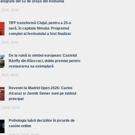
atografe din 52 de orașe din România
, 2026, 10:06
TIFF transformă Clujul, pentru a 25-a
oară, în capitala filmului. Programul
complet al festivalului a fost finalizat
, 2026, 10:06
De la ruină la simbol european: Castelul
Bánffy din Răscruci, dublu premiat pentru
restaurarea sa exemplară
, 2026, 08:06
Reveniri la Madrid Open 2026: Carlos
Alcaraz și Jannik Sinner sunt pe tabloul
principal
7, 2026, 12:04
Psihologia luării deciziilor în jocurile de
casino online
April 16, 2026, 10:04