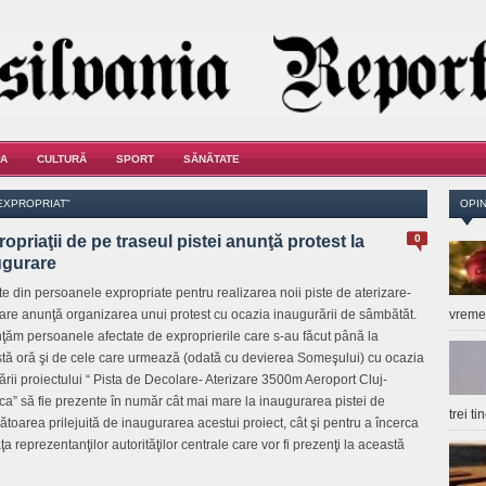
A
CULTURĂ
SPORT
SĂNĂTATE
EXPROPRIAT"
OPIN
opriaţii de pe traseul pistei anunţă protest la
0
ugurare
te din persoanele expropriate pentru realizarea noii piste de aterizare-
are anunţă organizarea unui protest cu ocazia inaugurării de sâmbătăt.
vrem
ţăm persoanele afectate de exproprierile care s-au făcut până la
tă oră şi de cele care urmează (odată cu devierea Someşului) cu ocazia
zării proiectului “ Pista de Decolare- Aterizare 3500m Aeroport Cluj-
a” să fie prezente în număr cât mai mare la inaugurarea pistei de
trei t
toarea prilejuită de inaugurarea acestui proiect, cât şi pentru a încerca
 reprezentanţilor autorităţilor centrale care vor fi prezenţi la această