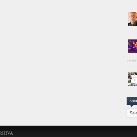
Januar
ARH
Arhiva
Transi
Repor
RHIVA