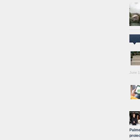
CEL
June 1
Palme
proiec