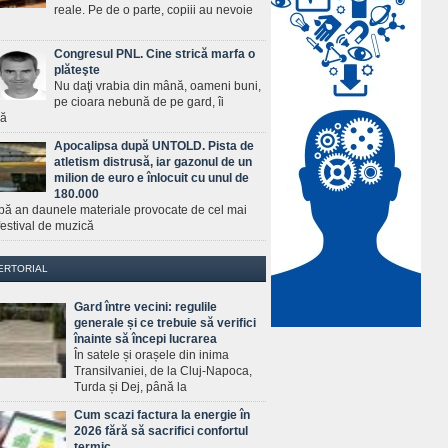
reale. Pe de o parte, copiii au nevoie
Congresul PNL. Cine strică marfa o
plăteşte
Nu daţi vrabia din mână, oameni buni,
pe cioara nebună de pe gard, îi
ră
Apocalipsa după UNTOLD. Pista de
atletism distrusă, iar gazonul de un
milion de euro e înlocuit cu unul de
180.000
pă an daunele materiale provocate de cel mai
estival de muzică
ERTORIAL
Gard între vecini: regulile
generale și ce trebuie să verifici
înainte să începi lucrarea
În satele și orașele din inima
Transilvaniei, de la Cluj-Napoca,
Turda și Dej, până la
Cum scazi factura la energie în
2026 fără să sacrifici confortul
termic