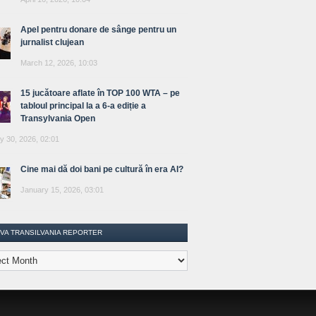
Apel pentru donare de sânge pentru un
jurnalist clujean
March 12, 2026, 10:03
15 jucătoare aflate în TOP 100 WTA – pe
tabloul principal la a 6-a ediție a
Transylvania Open
y 30, 2026, 02:01
Cine mai dă doi bani pe cultură în era AI?
January 15, 2026, 03:01
IVA TRANSILVANIA REPORTER
lvania
ter