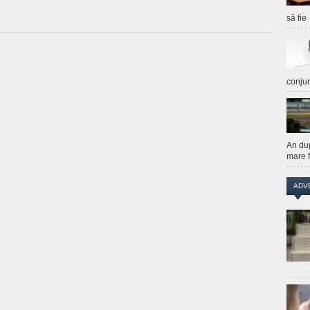
să fie
conju
An du
mare f
ADV