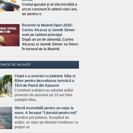
Costul gazului și al electricității a
urcat constant în ultimii cinci ani,
iar pentru o
Reveniri la Madrid Open 2026:
Carlos Alcaraz și Jannik Sinner
sunt pe tabloul principal
După un an de absență, Carlos
Alcaraz și Jannik Sinner se întorc
în turneul de la Madrid.
TINAȚIE DE VACANȚĂ
Clujul s-a asociat cu județele Alba și
Bihor pentru dezvoltarea turistică a
Țării de Piatră din Apuseni
Consilierii județeni au adoptat astăzi
proiectul de asociere pe 10 ani între
județele Alba,
Ofertă irezistibilă pentru un sejur la
mare. A început ”Litoralul pentru toți”
Românii pot petrece, începând de
astăzi, un sejur pe litoralul românesc cu
preţuri ce