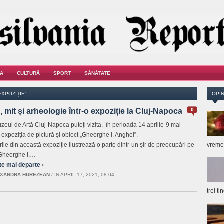
A
CULTURĂ
SPORT
SĂNĂTATE
EXPOZIȚIE"
OPIN
, mit și arheologie într-o expoziție la Cluj-Napoca
0
zeul de Artă Cluj-Napoca puteți vizita, în perioada 14 aprilie-9 mai
 expoziţia de pictură și obiect „Gheorghe I. Anghel”.
rile din această expoziție ilustrează o parte dintr-un șir de preocupări pe
vrem
Gheorghe I.…
te mai departe ›
XANDRA HUREZEAN
/
IN APRIL 17, 2021, 08:04
trei t