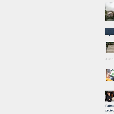
CEL
June 1
Palme
proiec