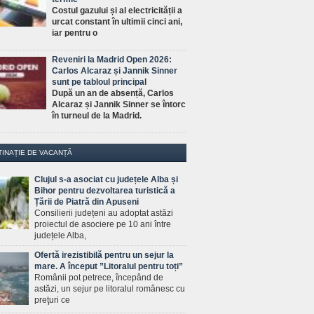
Costul gazului și al electricității a
urcat constant în ultimii cinci ani,
iar pentru o
Reveniri la Madrid Open 2026:
Carlos Alcaraz și Jannik Sinner
sunt pe tabloul principal
După un an de absență, Carlos
Alcaraz și Jannik Sinner se întorc
în turneul de la Madrid.
TINAȚIE DE VACANȚĂ
Clujul s-a asociat cu județele Alba și
Bihor pentru dezvoltarea turistică a
Țării de Piatră din Apuseni
Consilierii județeni au adoptat astăzi
proiectul de asociere pe 10 ani între
județele Alba,
Ofertă irezistibilă pentru un sejur la
mare. A început ”Litoralul pentru toți”
Românii pot petrece, începând de
astăzi, un sejur pe litoralul românesc cu
preţuri ce