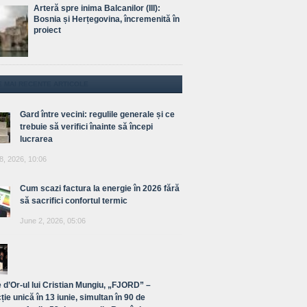
Arteră spre inima Balcanilor (III):
Bosnia și Herțegovina, încremenită în
proiect
E MAI RECENTE ARTICOLE
Gard între vecini: regulile generale și ce
trebuie să verifici înainte să începi
lucrarea
8, 2026, 10:06
Cum scazi factura la energie în 2026 fără
să sacrifici confortul termic
June 2, 2026, 05:06
 d’Or-ul lui Cristian Mungiu, „FJORD” –
ție unică în 13 iunie, simultan în 90 de