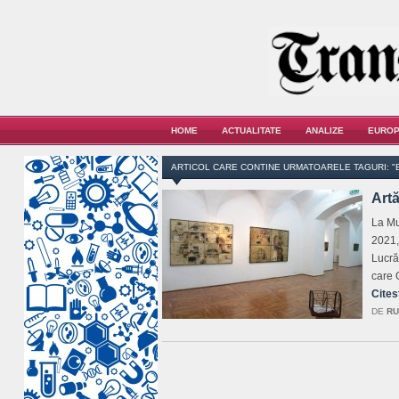
HOME
ACTUALITATE
ANALIZE
EUROP
ARTICOL CARE CONTINE URMATOARELE TAGURI: "
Artă
La Mu
2021,
Lucră
care 
Cites
DE
RU