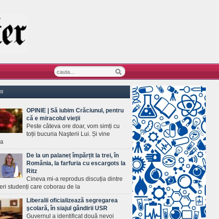
II
OPINIE | Să iubim Crăciunul, pentru
că e miracolul vieţii
Peste câteva ore doar, vom simți cu
toții bucuria Naşterii Lui. Și vine
ea
De la un palaneț împărțit la trei, în
România, la farfuria cu escargots la
Ritz
Cineva mi-a reprodus discuția dintre
ineri studenți care coborau de la
Liberalii oficializează segregarea
şcolară, în siajul gândirii USR
Guvernul a identificat două nevoi