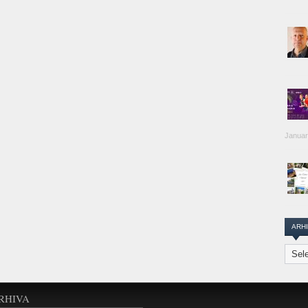
Januar
ARH
Arhiva
Transi
Repor
RHIVA