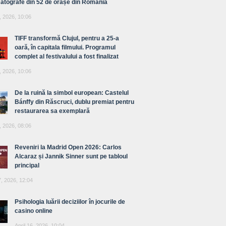
atografe din 52 de orașe din România
, 2026, 10:06
TIFF transformă Clujul, pentru a 25-a
oară, în capitala filmului. Programul
complet al festivalului a fost finalizat
, 2026, 10:06
De la ruină la simbol european: Castelul
Bánffy din Răscruci, dublu premiat pentru
restaurarea sa exemplară
, 2026, 08:06
Reveniri la Madrid Open 2026: Carlos
Alcaraz și Jannik Sinner sunt pe tabloul
principal
7, 2026, 12:04
Psihologia luării deciziilor în jocurile de
casino online
April 16, 2026, 10:04