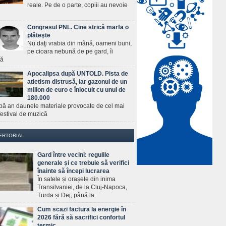
reale. Pe de o parte, copiii au nevoie
Congresul PNL. Cine strică marfa o
plăteşte
Nu daţi vrabia din mână, oameni buni,
pe cioara nebună de pe gard, îi
ră
Apocalipsa după UNTOLD. Pista de
atletism distrusă, iar gazonul de un
milion de euro e înlocuit cu unul de
180.000
pă an daunele materiale provocate de cel mai
estival de muzică
ERTORIAL
Gard între vecini: regulile
generale și ce trebuie să verifici
înainte să începi lucrarea
În satele și orașele din inima
Transilvaniei, de la Cluj-Napoca,
Turda și Dej, până la
Cum scazi factura la energie în
2026 fără să sacrifici confortul
termic