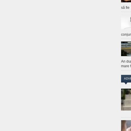
să fie
conju
An du
mare f
ADV