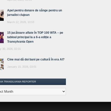
Apel pentru donare de sânge pentru un
jurnalist clujean
March 12, 2026, 10:03
15 jucătoare aflate în TOP 100 WTA – pe
tabloul principal la a 6-a ediție a
Transylvania Open
y 30, 2026, 02:01
Cine mai dă doi bani pe cultură în era AI?
January 15, 2026, 03:01
IVA TRANSILVANIA REPORTER
lvania
ter