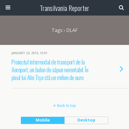
Transilvania Reporter
Tags › DLAF
JANUARY 23, 2019, 10:01
Proiectul intermodal de transport de la
Aeroport, un balon de săpun nerentabil. În
pixul lui Alin Tișe stă un milion de euro
Back to top
Mobile
Desktop