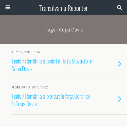
Transilvania Reporter
Tags › Cupa Davis
JULY 19, 2015, 03:07
Tenis / România a cedat în fața Slovaciei, în
Cupa Davis
FEBRUARY 3, 2014, 12:02
Tenis / România a pierdut în faţa Ucrainei
în Cupa Davis