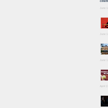
cinem
June 1
June 1
June 1
April 1