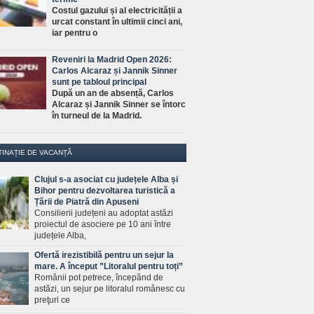
Costul gazului și al electricității a
urcat constant în ultimii cinci ani,
iar pentru o
Reveniri la Madrid Open 2026:
Carlos Alcaraz și Jannik Sinner
sunt pe tabloul principal
După un an de absență, Carlos
Alcaraz și Jannik Sinner se întorc
în turneul de la Madrid.
TINAȚIE DE VACANȚĂ
Clujul s-a asociat cu județele Alba și
Bihor pentru dezvoltarea turistică a
Țării de Piatră din Apuseni
Consilierii județeni au adoptat astăzi
proiectul de asociere pe 10 ani între
județele Alba,
Ofertă irezistibilă pentru un sejur la
mare. A început ”Litoralul pentru toți”
Românii pot petrece, începând de
astăzi, un sejur pe litoralul românesc cu
preţuri ce