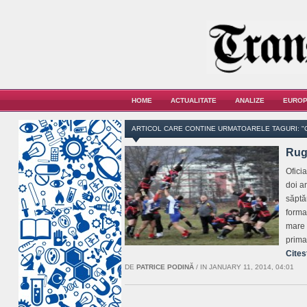
HOME
ACTUALITATE
ANALIZE
EUROP
ARTICOL CARE CONTINE URMATOARELE TAGURI: "C
Rugb
Ofici
doi a
săptăm
format
mare 
prima
Cites
DE
PATRICE PODINĂ
/
IN JANUARY 11, 2014, 04:01