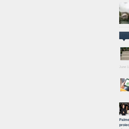
CEL
June 1
Palme
proiec