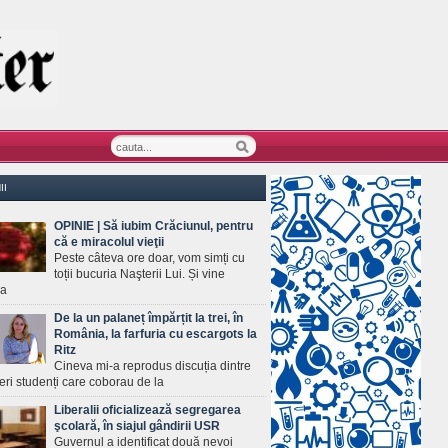
II
OPINIE | Să iubim Crăciunul, pentru
că e miracolul vieţii
Peste câteva ore doar, vom simți cu
toții bucuria Naşterii Lui. Și vine
ea
De la un palaneț împărțit la trei, în
România, la farfuria cu escargots la
Ritz
Cineva mi-a reprodus discuția dintre
ineri studenți care coborau de la
Liberalii oficializează segregarea
şcolară, în siajul gândirii USR
Guvernul a identificat două nevoi