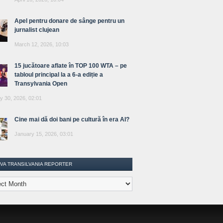
Apel pentru donare de sânge pentru un
jurnalist clujean
March 12, 2026, 10:03
15 jucătoare aflate în TOP 100 WTA – pe
tabloul principal la a 6-a ediție a
Transylvania Open
y 30, 2026, 02:01
Cine mai dă doi bani pe cultură în era AI?
January 15, 2026, 03:01
IVA TRANSILVANIA REPORTER
lvania
ter