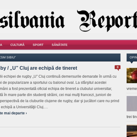
A
CULTURĂ
SPORT
SĂNĂTATE
SM SIBIU"
OPIN
y / „U” Cluj are echipă de tineret
0
alii echipei de rugby „U” Cluj continuă demersurile demarate în urmă cu
ni de popularizare a sportului cu balonul oval. La sfârşitul acestei
âni a fost prezentată oficial echipa de tineret a clubului universitar,
vrem
ă în mare parte din studenţi străini, cei mai mulţi francezi, juniori de
perspectivă de la cluburile clujene de rugby, dar şi jucători care nu prind
 echipă a Universităţii Cluj.…
te mai departe ›
trei t