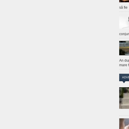
să fie
conju
An du
mare f
ADV