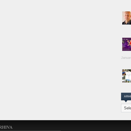
Januar
ARH
Arhiva
Transi
Repor
RHIVA