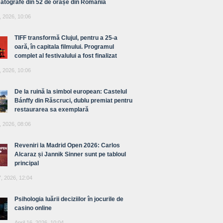
atografe din 52 de orașe din România
, 2026, 10:06
TIFF transformă Clujul, pentru a 25-a
oară, în capitala filmului. Programul
complet al festivalului a fost finalizat
, 2026, 10:06
De la ruină la simbol european: Castelul
Bánffy din Răscruci, dublu premiat pentru
restaurarea sa exemplară
, 2026, 08:06
Reveniri la Madrid Open 2026: Carlos
Alcaraz și Jannik Sinner sunt pe tabloul
principal
7, 2026, 12:04
Psihologia luării deciziilor în jocurile de
casino online
April 16, 2026, 10:04