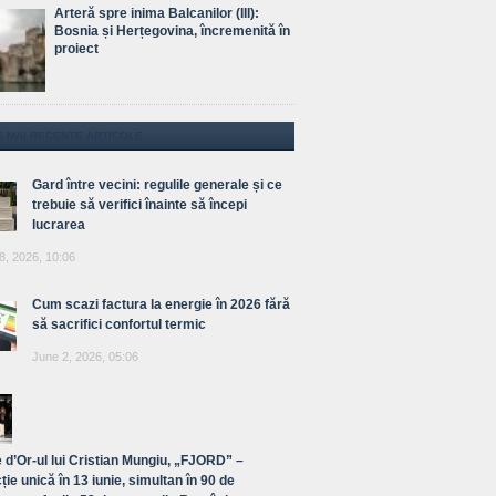
Arteră spre inima Balcanilor (III):
Bosnia și Herțegovina, încremenită în
proiect
E MAI RECENTE ARTICOLE
Gard între vecini: regulile generale și ce
trebuie să verifici înainte să începi
lucrarea
8, 2026, 10:06
Cum scazi factura la energie în 2026 fără
să sacrifici confortul termic
June 2, 2026, 05:06
 d’Or-ul lui Cristian Mungiu, „FJORD” –
ție unică în 13 iunie, simultan în 90 de