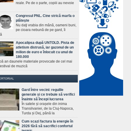
reale. Pe de o parte, copiii au nevoie
Congresul PNL. Cine strică marfa o
plăteşte
Nu daţi vrabia din mână, oameni buni,
pe cioara nebună de pe gard, îi
ră
Apocalipsa după UNTOLD. Pista de
atletism distrusă, iar gazonul de un
milion de euro e înlocuit cu unul de
180.000
pă an daunele materiale provocate de cel mai
estival de muzică
ERTORIAL
Gard între vecini: regulile
generale și ce trebuie să verifici
înainte să începi lucrarea
În satele și orașele din inima
Transilvaniei, de la Cluj-Napoca,
Turda și Dej, până la
Cum scazi factura la energie în
2026 fără să sacrifici confortul
termic