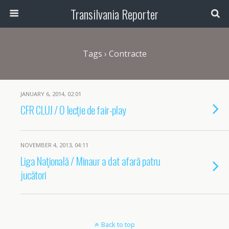
Transilvania Reporter
Tags › Contracte
JANUARY 6, 2014, 02:01
CFR CLUJ / O lecţie de fair-play
NOVEMBER 4, 2013, 04:11
Liga Naţională / Minaur a dat afară patru
jucători
Back to top