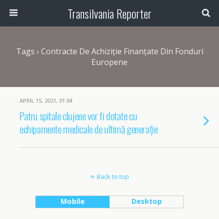
Transilvania Reporter
Tags › Contracte De Achiziție Finanțate Din Fonduri
Europene
APRIL 15, 2021, 01:04
Patru spitale clujene vor fi dotate cu
echipamente medicale de ultimă generație
Back to top
Mobile
Desktop