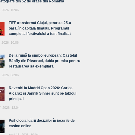
atografe din 52 de orașe din România
, 2026, 10:06
TIFF transformă Clujul, pentru a 25-a
oară, în capitala filmului. Programul
complet al festivalului a fost finalizat
, 2026, 10:06
De la ruină la simbol european: Castelul
Bánffy din Răscruci, dublu premiat pentru
restaurarea sa exemplară
, 2026, 08:06
Reveniri la Madrid Open 2026: Carlos
Alcaraz și Jannik Sinner sunt pe tabloul
principal
7, 2026, 12:04
Psihologia luării deciziilor în jocurile de
casino online
April 16, 2026, 10:04