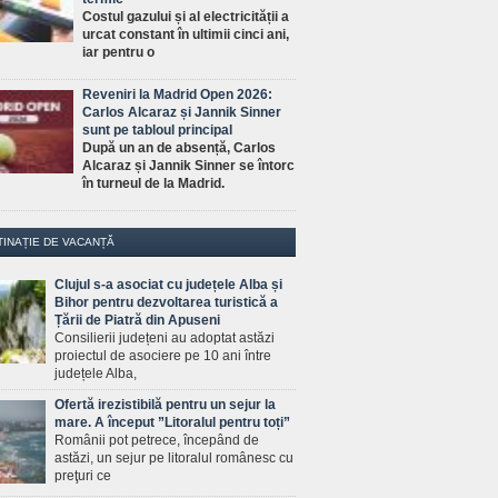
Costul gazului și al electricității a
urcat constant în ultimii cinci ani,
iar pentru o
Reveniri la Madrid Open 2026:
Carlos Alcaraz și Jannik Sinner
sunt pe tabloul principal
După un an de absență, Carlos
Alcaraz și Jannik Sinner se întorc
în turneul de la Madrid.
TINAȚIE DE VACANȚĂ
Clujul s-a asociat cu județele Alba și
Bihor pentru dezvoltarea turistică a
Țării de Piatră din Apuseni
Consilierii județeni au adoptat astăzi
proiectul de asociere pe 10 ani între
județele Alba,
Ofertă irezistibilă pentru un sejur la
mare. A început ”Litoralul pentru toți”
Românii pot petrece, începând de
astăzi, un sejur pe litoralul românesc cu
preţuri ce