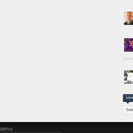
Januar
ARH
Arhiva
Transi
Repor
RHIVA