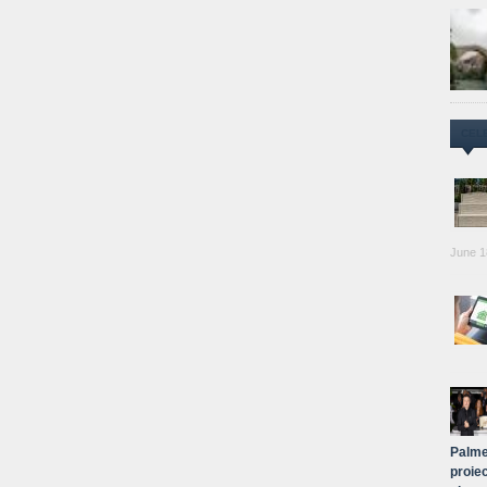
CEL
June 1
Palme
proiec