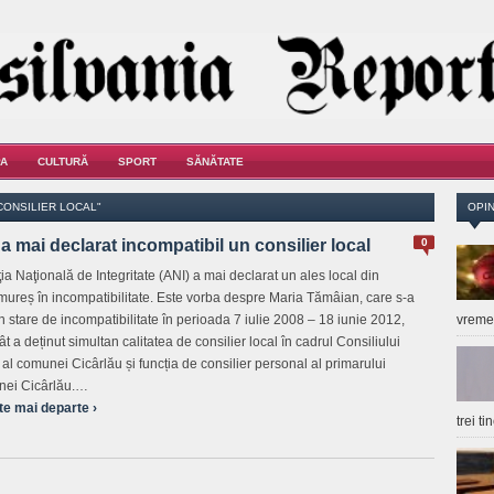
A
CULTURĂ
SPORT
SĂNĂTATE
CONSILIER LOCAL"
OPIN
a mai declarat incompatibil un consilier local
0
ia Naţională de Integritate (ANI) a mai declarat un ales local din
ureș în incompatibilitate. Este vorba despre Maria Tămâian, care s-a
 în stare de incompatibilitate în perioada 7 iulie 2008 – 18 iunie 2012,
vrem
ât a deținut simultan calitatea de consilier local în cadrul Consiliului
 al comunei Cicârlău și funcția de consilier personal al primarului
ei Cicârlău.…
te mai departe ›
trei t