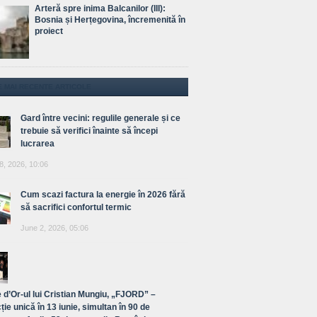
Arteră spre inima Balcanilor (III):
Bosnia și Herțegovina, încremenită în
proiect
E MAI RECENTE ARTICOLE
Gard între vecini: regulile generale și ce
trebuie să verifici înainte să începi
lucrarea
8, 2026, 10:06
Cum scazi factura la energie în 2026 fără
să sacrifici confortul termic
June 2, 2026, 05:06
 d’Or-ul lui Cristian Mungiu, „FJORD” –
ție unică în 13 iunie, simultan în 90 de