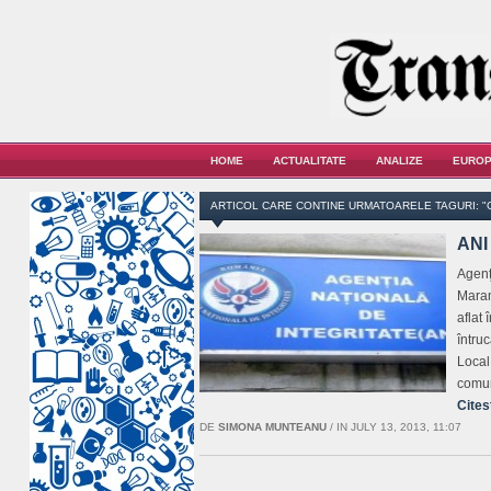
HOME
ACTUALITATE
ANALIZE
EUROP
ARTICOL CARE CONTINE URMATOARELE TAGURI: "
ANI 
Agenţ
Maram
aflat
întruc
Local
comun
Cites
DE
SIMONA MUNTEANU
/
IN JULY 13, 2013, 11:07