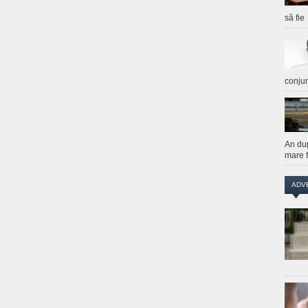
să fie
conju
An du
mare f
ADV