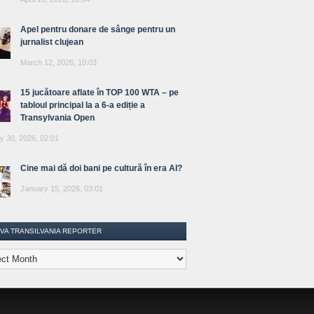
Apel pentru donare de sânge pentru un
jurnalist clujean
March 12, 2026, 10:03
15 jucătoare aflate în TOP 100 WTA – pe
tabloul principal la a 6-a ediție a
Transylvania Open
y 30, 2026, 02:01
Cine mai dă doi bani pe cultură în era AI?
January 15, 2026, 03:01
IVA TRANSILVANIA REPORTER
lvania
ter