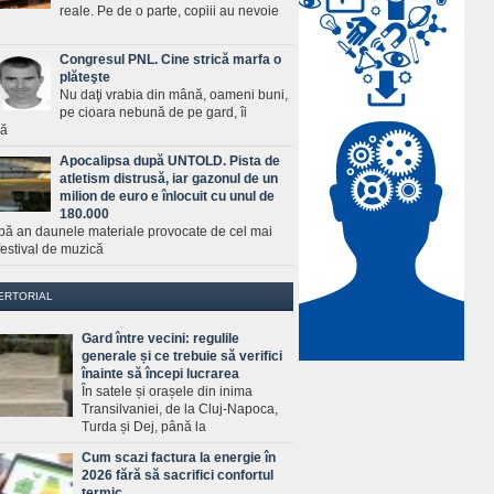
reale. Pe de o parte, copiii au nevoie
Congresul PNL. Cine strică marfa o
plăteşte
Nu daţi vrabia din mână, oameni buni,
pe cioara nebună de pe gard, îi
ră
Apocalipsa după UNTOLD. Pista de
atletism distrusă, iar gazonul de un
milion de euro e înlocuit cu unul de
180.000
pă an daunele materiale provocate de cel mai
estival de muzică
ERTORIAL
Gard între vecini: regulile
generale și ce trebuie să verifici
înainte să începi lucrarea
În satele și orașele din inima
Transilvaniei, de la Cluj-Napoca,
Turda și Dej, până la
Cum scazi factura la energie în
2026 fără să sacrifici confortul
termic