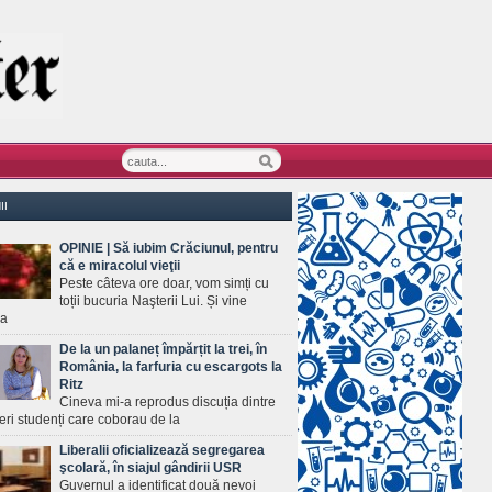
II
OPINIE | Să iubim Crăciunul, pentru
că e miracolul vieţii
Peste câteva ore doar, vom simți cu
toții bucuria Naşterii Lui. Și vine
ea
De la un palaneț împărțit la trei, în
România, la farfuria cu escargots la
Ritz
Cineva mi-a reprodus discuția dintre
ineri studenți care coborau de la
Liberalii oficializează segregarea
şcolară, în siajul gândirii USR
Guvernul a identificat două nevoi