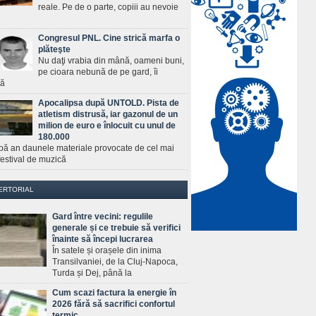
reale. Pe de o parte, copiii au nevoie
Congresul PNL. Cine strică marfa o
plăteşte
Nu daţi vrabia din mână, oameni buni,
pe cioara nebună de pe gard, îi
ră
Apocalipsa după UNTOLD. Pista de
atletism distrusă, iar gazonul de un
milion de euro e înlocuit cu unul de
180.000
pă an daunele materiale provocate de cel mai
estival de muzică
ERTORIAL
Gard între vecini: regulile
generale și ce trebuie să verifici
înainte să începi lucrarea
În satele și orașele din inima
Transilvaniei, de la Cluj-Napoca,
Turda și Dej, până la
Cum scazi factura la energie în
2026 fără să sacrifici confortul
termic