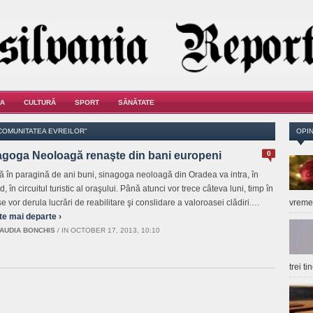
A
CULTURĂ
SPORT
SĂNĂTATE
COMUNITATEA EVREILOR"
OPIN
agoga Neoloagă renaşte din bani europeni
0
ă în paragină de ani buni, sinagoga neoloagă din Oradea va intra, în
, în circuitul turistic al oraşului. Până atunci vor trece câteva luni, timp în
e vor derula lucrări de reabilitare şi conslidare a valoroasei clădiri.…
vrem
te mai departe ›
AUDIA BONCHIS
/
IN OCTOBER 17, 2013, 10:10
trei t