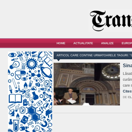
HOME
ACTUALITATE
ANALIZE
EUROP
ARTICOL CARE CONTINE URMATOARELE TAGURI: "
Sin
Lăsat
curând
care s
Cites
DE
CL