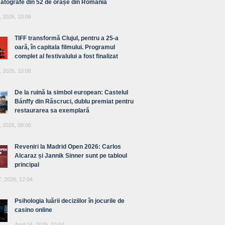
atografe din 52 de orașe din România
, 2026, 10:06
TIFF transformă Clujul, pentru a 25-a
oară, în capitala filmului. Programul
complet al festivalului a fost finalizat
, 2026, 10:06
De la ruină la simbol european: Castelul
Bánffy din Răscruci, dublu premiat pentru
restaurarea sa exemplară
, 2026, 08:06
Reveniri la Madrid Open 2026: Carlos
Alcaraz și Jannik Sinner sunt pe tabloul
principal
7, 2026, 12:04
Psihologia luării deciziilor în jocurile de
casino online
April 16, 2026, 10:04