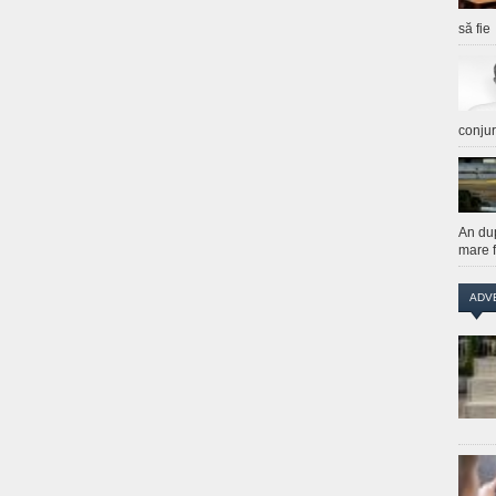
să fie
conju
An du
mare f
ADV