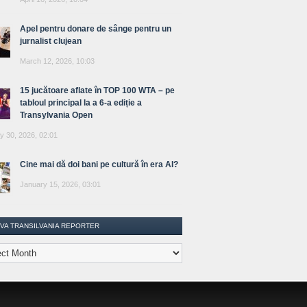
Apel pentru donare de sânge pentru un
jurnalist clujean
March 12, 2026, 10:03
15 jucătoare aflate în TOP 100 WTA – pe
tabloul principal la a 6-a ediție a
Transylvania Open
y 30, 2026, 02:01
Cine mai dă doi bani pe cultură în era AI?
January 15, 2026, 03:01
IVA TRANSILVANIA REPORTER
lvania
ter