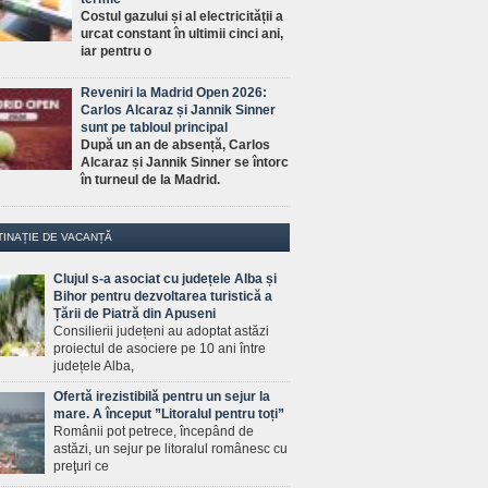
Costul gazului și al electricității a
urcat constant în ultimii cinci ani,
iar pentru o
Reveniri la Madrid Open 2026:
Carlos Alcaraz și Jannik Sinner
sunt pe tabloul principal
După un an de absență, Carlos
Alcaraz și Jannik Sinner se întorc
în turneul de la Madrid.
TINAȚIE DE VACANȚĂ
Clujul s-a asociat cu județele Alba și
Bihor pentru dezvoltarea turistică a
Țării de Piatră din Apuseni
Consilierii județeni au adoptat astăzi
proiectul de asociere pe 10 ani între
județele Alba,
Ofertă irezistibilă pentru un sejur la
mare. A început ”Litoralul pentru toți”
Românii pot petrece, începând de
astăzi, un sejur pe litoralul românesc cu
preţuri ce