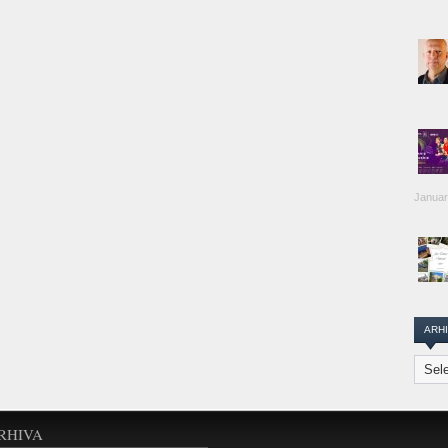
Januar
ARH
Arhiva
Transi
Repor
RHIVA