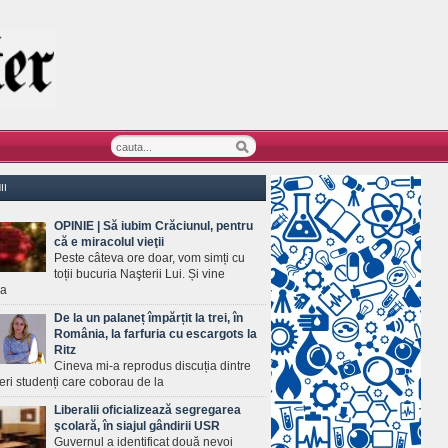
II
OPINIE | Să iubim Crăciunul, pentru
că e miracolul vieţii
Peste câteva ore doar, vom simți cu
toții bucuria Naşterii Lui. Și vine
ea
De la un palaneț împărțit la trei, în
România, la farfuria cu escargots la
Ritz
Cineva mi-a reprodus discuția dintre
ineri studenți care coborau de la
Liberalii oficializează segregarea
şcolară, în siajul gândirii USR
Guvernul a identificat două nevoi