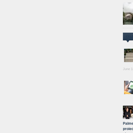
CEL
June 1
Palme
proiec