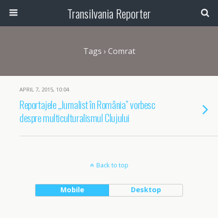
Transilvania Reporter
Tags › Comrat
APRIL 7, 2015, 10:04
Reportajele „Jurnalist în România” vorbesc
despre multiculturalismul Clujului
Back to top
Mobile
Desktop