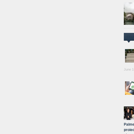
CEL
June 1
Palme
proiec