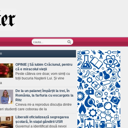
II
OPINIE | Să iubim Crăciunul, pentru
că e miracolul vieţii
Peste câteva ore doar, vom simți cu
toții bucuria Naşterii Lui. Și vine
ea
De la un palaneț împărțit la trei, în
România, la farfuria cu escargots la
Ritz
Cineva mi-a reprodus discuția dintre
ineri studenți care coborau de la
Liberalii oficializează segregarea
şcolară, în siajul gândirii USR
Guvernul a identificat două nevoi