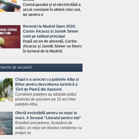
Costul gazului și al electricității a
urcat constant în ultimii cinci ani,
iar pentru o
Reveniri la Madrid Open 2026:
Carlos Alcaraz și Jannik Sinner
sunt pe tabloul principal
După un an de absență, Carlos
Alcaraz și Jannik Sinner se întorc
în turneul de la Madrid.
TINAȚIE DE VACANȚĂ
Clujul s-a asociat cu județele Alba și
Bihor pentru dezvoltarea turistică a
Țării de Piatră din Apuseni
Consilierii județeni au adoptat astăzi
proiectul de asociere pe 10 ani între
județele Alba,
Ofertă irezistibilă pentru un sejur la
mare. A început ”Litoralul pentru toți”
Românii pot petrece, începând de
astăzi, un sejur pe litoralul românesc cu
preţuri ce