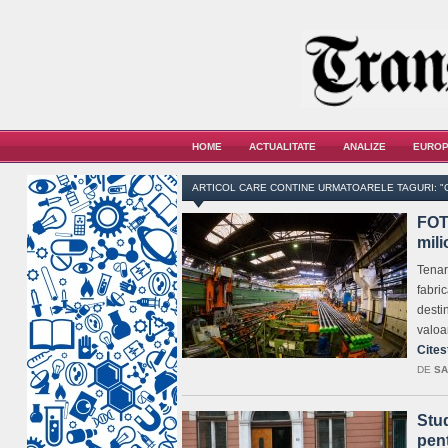
HOME
ACTUALITATE
ANALIZE
EUROP
ARTICOL CARE CONTINE URMATOARELE TAGURI: "
FOTO
mili
Tenari
fabric
desti
valoa
Cites
DE
SA
Stu
pent