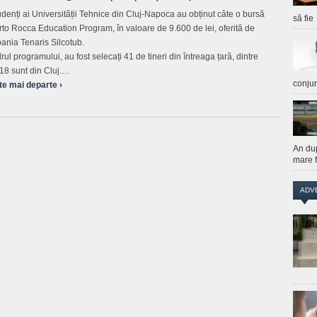
udenți ai Universității Tehnice din Cluj-Napoca au obținut câte o bursă
să fie
to Rocca Education Program, în valoare de 9.600 de lei, oferită de
nia Tenaris Silcotub.
rul programului, au fost selecați 41 de tineri din întreaga țară, dintre
 18 sunt din Cluj.…
conju
te mai departe ›
An du
mare f
ADV