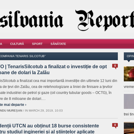
A
CULTURĂ
SPORT
SĂNĂTATE
COMPANIA TENARIS SILCOTUB"
OPIN
 | TenarisSilcotub a finalizat o investiție de opt
0
oane de dolari la Zalău
sSilcotub a finalizat cea mai importantă investiție din ultimele 12 luni din
a de țevi din Zalău, cea de retehnologizare a liniei de finisare a țevilor
vrem
nate industriei de petrol și gaze (oil country tubular goods – OCTG), în
re de 8 milioane de dolari.…
te mai departe ›
NDU MUREȘAN
/
IN MARCH 29, 2019, 10:03
trei t
denții UTCN au obținut 18 burse consistente
0
ru studiul ingineriei și al științelor aplicate