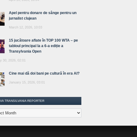
Apel pentru donare de sânge pentru un
jurnalist clujean
March 12, 2026, 10:03
15 jucătoare aflate în TOP 100 WTA – pe
tabloul principal la a 6-a ediție a
Transylvania Open
y 30, 2026, 02:01
Cine mai dă doi bani pe cultură în era AI?
January 15, 2026, 03:01
IVA TRANSILVANIA REPORTER
lvania
ter