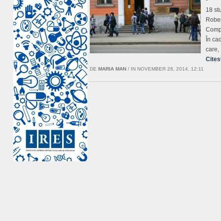
18 st
Rober
Compa
În cad
care,
Cites
DE
MARIA MAN
/
IN NOVEMBER 28, 2014, 12:11