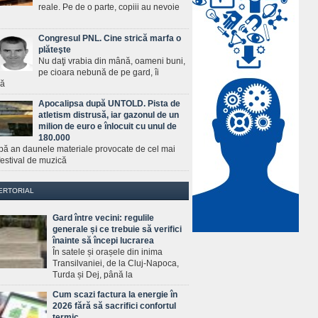
reale. Pe de o parte, copiii au nevoie
Congresul PNL. Cine strică marfa o
plăteşte
Nu daţi vrabia din mână, oameni buni,
pe cioara nebună de pe gard, îi
ră
Apocalipsa după UNTOLD. Pista de
atletism distrusă, iar gazonul de un
milion de euro e înlocuit cu unul de
180.000
pă an daunele materiale provocate de cel mai
estival de muzică
ERTORIAL
Gard între vecini: regulile
generale și ce trebuie să verifici
înainte să începi lucrarea
În satele și orașele din inima
Transilvaniei, de la Cluj-Napoca,
Turda și Dej, până la
Cum scazi factura la energie în
2026 fără să sacrifici confortul
termic