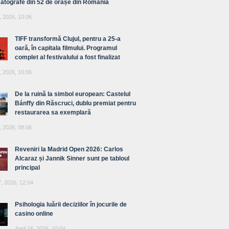
atografe din 52 de orașe din România
, 2026, 10:06
TIFF transformă Clujul, pentru a 25-a
oară, în capitala filmului. Programul
complet al festivalului a fost finalizat
, 2026, 10:06
De la ruină la simbol european: Castelul
Bánffy din Răscruci, dublu premiat pentru
restaurarea sa exemplară
, 2026, 08:06
Reveniri la Madrid Open 2026: Carlos
Alcaraz și Jannik Sinner sunt pe tabloul
principal
7, 2026, 12:04
Psihologia luării deciziilor în jocurile de
casino online
April 16, 2026, 10:04