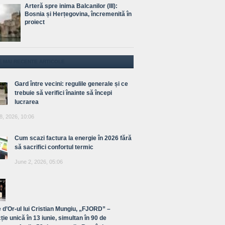
Arteră spre inima Balcanilor (III):
Bosnia și Herțegovina, încremenită în
proiect
E MAI RECENTE ARTICOLE
Gard între vecini: regulile generale și ce
trebuie să verifici înainte să începi
lucrarea
8, 2026, 10:06
Cum scazi factura la energie în 2026 fără
să sacrifici confortul termic
June 2, 2026, 05:06
 d’Or-ul lui Cristian Mungiu, „FJORD” –
ție unică în 13 iunie, simultan în 90 de