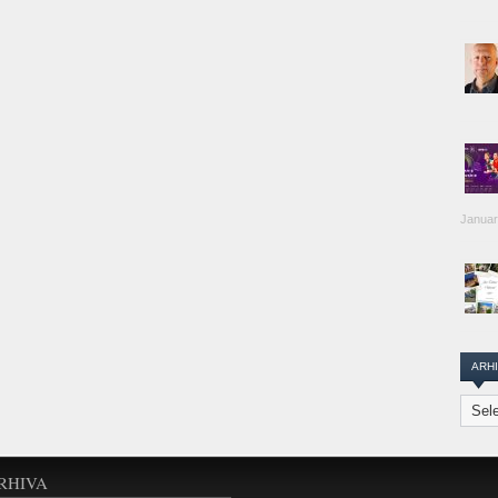
Januar
ARH
Arhiva
Transi
Repor
RHIVA