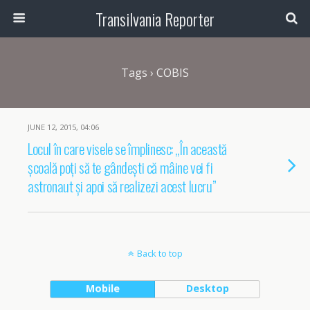
Transilvania Reporter
Tags › COBIS
JUNE 12, 2015, 04:06
Locul în care visele se împlinesc: „În această
școală poți să te gândești că mâine vei fi
astronaut și apoi să realizezi acest lucru”
Back to top
Mobile
Desktop