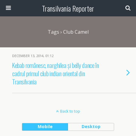
Transilvania Reporter
Tags › Club Camel
DECEMBER 13, 2014, 01:12
Kebab românesc, narghilea și belly dance în
cadrul primul club indian oriental din
Transilvania
Back to top
Mobile
Desktop