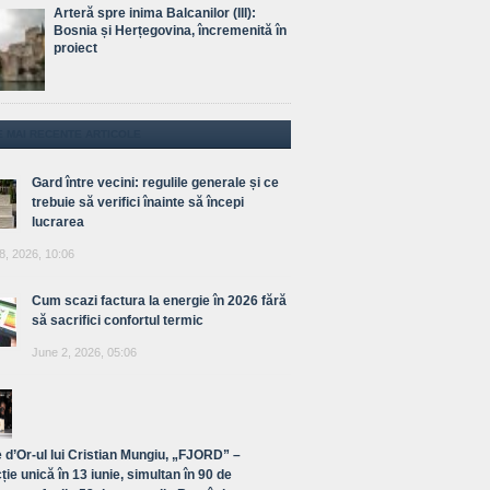
Arteră spre inima Balcanilor (III):
Bosnia și Herțegovina, încremenită în
proiect
E MAI RECENTE ARTICOLE
Gard între vecini: regulile generale și ce
trebuie să verifici înainte să începi
lucrarea
8, 2026, 10:06
Cum scazi factura la energie în 2026 fără
să sacrifici confortul termic
June 2, 2026, 05:06
 d’Or-ul lui Cristian Mungiu, „FJORD” –
ție unică în 13 iunie, simultan în 90 de