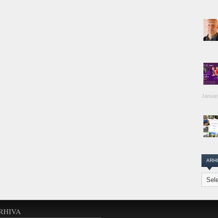
Januar
ARH
Arhiva
Transi
Repor
RHIVA