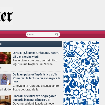
II
OPINIE | Să iubim Crăciunul, pentru
că e miracolul vieţii
Peste câteva ore doar, vom simți cu
toții bucuria Naşterii Lui. Și vine
ea
De la un palaneț împărțit la trei, în
România, la farfuria cu escargots la
Ritz
Cineva mi-a reprodus discuția dintre
ineri studenți care coborau de la
Liberalii oficializează segregarea
şcolară, în siajul gândirii USR
Guvernul a identificat două nevoi