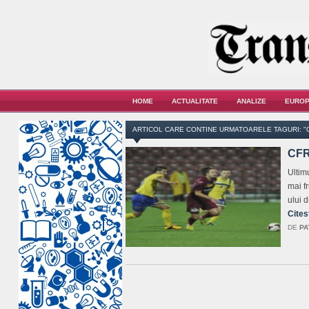
HOME
ACTUALITATE
ANALIZE
EUROP
ARTICOL CARE CONTINE URMATOARELE TAGURI: "C
CFR 
Ultimu
mai fr
ului 
Cites
DE
PA