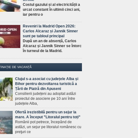
Costul gazului și al electricității a
urcat constant în ultimii cinci ani,
iar pentru o
Reveniri la Madrid Open 2026:
Carlos Alcaraz și Jannik Sinner
sunt pe tabloul principal
După un an de absență, Carlos
Alcaraz și Jannik Sinner se întorc
în turneul de la Madrid.
TINAȚIE DE VACANȚĂ
Clujul s-a asociat cu județele Alba și
Bihor pentru dezvoltarea turistică a
Țării de Piatră din Apuseni
Consilierii județeni au adoptat astăzi
proiectul de asociere pe 10 ani între
județele Alba,
Ofertă irezistibilă pentru un sejur la
mare. A început ”Litoralul pentru toți”
Românii pot petrece, începând de
astăzi, un sejur pe litoralul românesc cu
preţuri ce