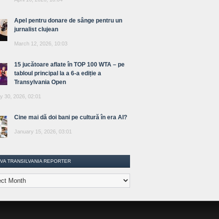
Apel pentru donare de sânge pentru un
jurnalist clujean
March 12, 2026, 10:03
15 jucătoare aflate în TOP 100 WTA – pe
tabloul principal la a 6-a ediție a
Transylvania Open
y 30, 2026, 02:01
Cine mai dă doi bani pe cultură în era AI?
January 15, 2026, 03:01
IVA TRANSILVANIA REPORTER
lvania
ter