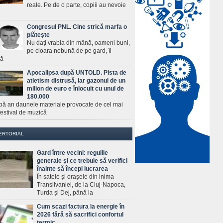
reale. Pe de o parte, copiii au nevoie
Congresul PNL. Cine strică marfa o
plăteşte
Nu daţi vrabia din mână, oameni buni,
pe cioara nebună de pe gard, îi
ră
Apocalipsa după UNTOLD. Pista de
atletism distrusă, iar gazonul de un
milion de euro e înlocuit cu unul de
180.000
pă an daunele materiale provocate de cel mai
estival de muzică
ERTORIAL
Gard între vecini: regulile
generale și ce trebuie să verifici
înainte să începi lucrarea
În satele și orașele din inima
Transilvaniei, de la Cluj-Napoca,
Turda și Dej, până la
Cum scazi factura la energie în
2026 fără să sacrifici confortul
termic