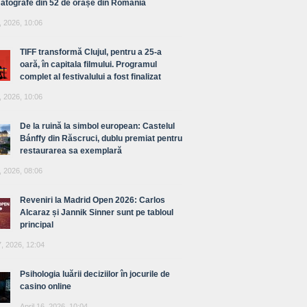
atografe din 52 de orașe din România
, 2026, 10:06
TIFF transformă Clujul, pentru a 25-a
oară, în capitala filmului. Programul
complet al festivalului a fost finalizat
, 2026, 10:06
De la ruină la simbol european: Castelul
Bánffy din Răscruci, dublu premiat pentru
restaurarea sa exemplară
, 2026, 08:06
Reveniri la Madrid Open 2026: Carlos
Alcaraz și Jannik Sinner sunt pe tabloul
principal
7, 2026, 12:04
Psihologia luării deciziilor în jocurile de
casino online
April 16, 2026, 10:04