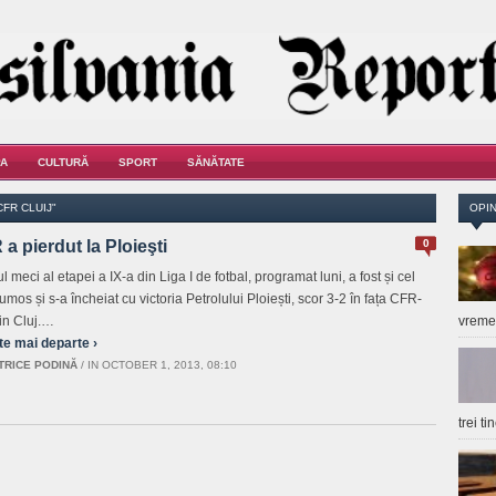
A
CULTURĂ
SPORT
SĂNĂTATE
FR CLUIJ"
OPIN
a pierdut la Ploieşti
0
l meci al etapei a IX-a din Liga I de fotbal, programat luni, a fost și cel
umos și s-a încheiat cu victoria Petrolului Ploiești, scor 3-2 în fața CFR-
din Cluj.…
vrem
te mai departe ›
TRICE PODINĂ
/
IN OCTOBER 1, 2013, 08:10
trei t