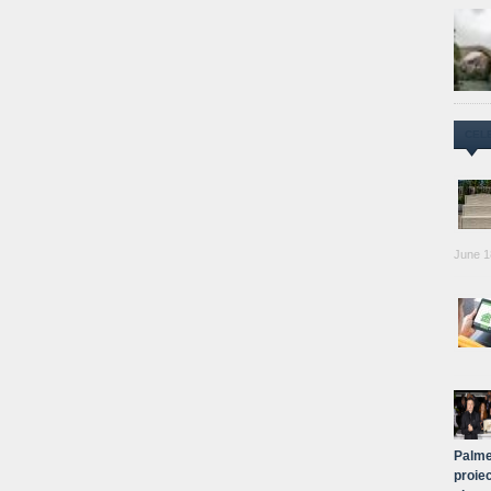
CEL
June 1
Palme
proiec