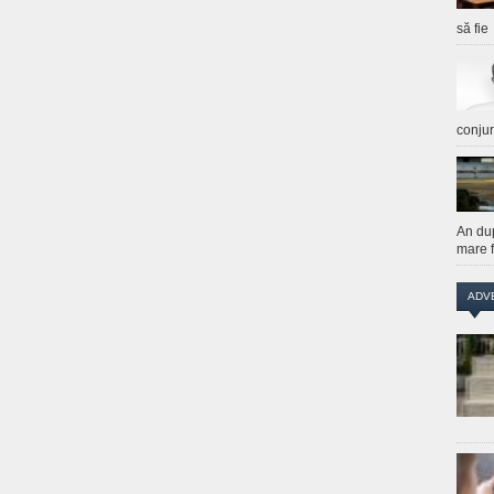
să fie
conju
An du
mare f
ADV