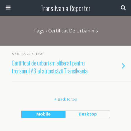
Transilvania Reporter
Tags › Certificat De Urbanims
APRIL 22, 2014, 12:04
Certificat de urbanism eliberat pentru
tronsonul A3 al autostrăzii Transilvania
Back to top
Mobile
Desktop