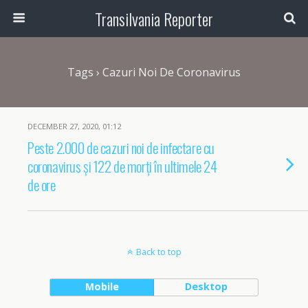
Transilvania Reporter
Tags › Cazuri Noi De Coronavirus
DECEMBER 27, 2020, 01:12
Peste 2.000 de cazuri noi de infectare cu
coronavirus și 122 de morți în ultimele 24
de ore
Back to top
Mobile
Desktop