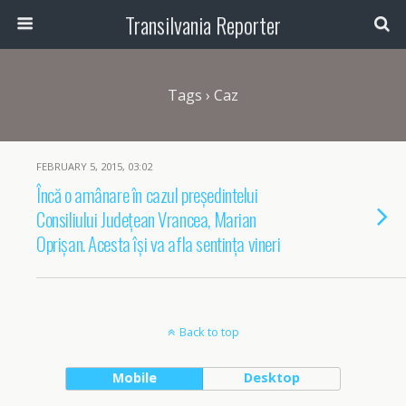
Transilvania Reporter
Tags › Caz
FEBRUARY 5, 2015, 03:02
Încă o amânare în cazul președintelui
Consiliului Județean Vrancea, Marian
Oprișan. Acesta își va afla sentința vineri
Back to top
Mobile
Desktop