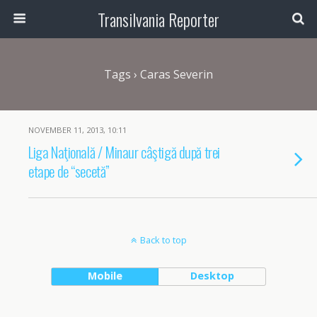
Transilvania Reporter
Tags › Caras Severin
NOVEMBER 11, 2013, 10:11
Liga Naţională / Minaur câştigă după trei
etape de “secetă”
Back to top
Mobile
Desktop