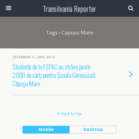
Transilvania Reporter
Tags › Capusu Mare
DECEMBER 11, 2014, 04:12
Studenţii de la FSPAC au strâns peste
2.000 de cărţi pentru Şcoala Gimnazială
Căpuşu Mare
Back to top
Mobile
Desktop