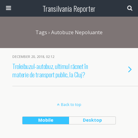
Transilvania Reporter
Tags › Autobuze Nepoluante
DECEMBER 20, 2018, 02:12
Troleibuzul-autobuz, ultimul răcnet în
materie de transport public, la Cluj?
Back to top
Mobile
Desktop