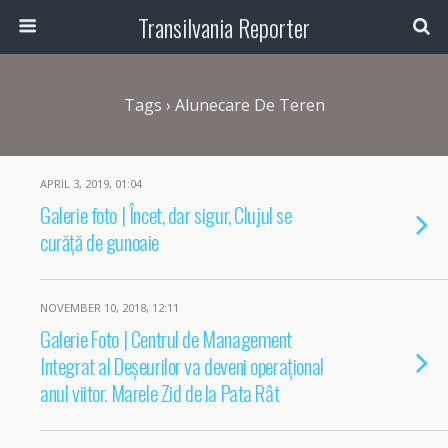
Transilvania Reporter
Tags › Alunecare De Teren
APRIL 3, 2019, 01:04
Galerie foto | Încet, dar sigur, Clujul se
curăță de gunoaie
NOVEMBER 10, 2018, 12:11
Galerie Foto | Centrul de Management
Integrat al Deșeurilor va deveni operațional
anul viitor. Marele Zid de la Pata Rât