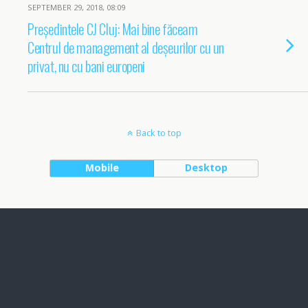
SEPTEMBER 29, 2018, 08:09
Președintele CJ Cluj: Mai bine făceam
Centrul de management al deșeurilor cu un
privat, nu cu bani europeni
Back to top
Mobile
Desktop