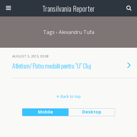
Transilvania Reporter
Tags › Alexandru Tufa
AUGUST 5, 2013, 03:08
Atletism/ Patru medalii pentru ”U” Cluj
Back to top
Mobile
Desktop