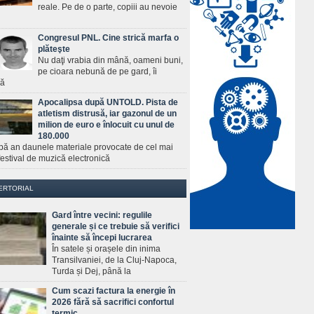
reale. Pe de o parte, copiii au nevoie
Congresul PNL. Cine strică marfa o
plăteşte
Nu daţi vrabia din mână, oameni buni,
pe cioara nebună de pe gard, îi
ră
Apocalipsa după UNTOLD. Pista de
atletism distrusă, iar gazonul de un
milion de euro e înlocuit cu unul de
180.000
pă an daunele materiale provocate de cel mai
estival de muzică electronică
ERTORIAL
Gard între vecini: regulile
generale și ce trebuie să verifici
înainte să începi lucrarea
În satele și orașele din inima
Transilvaniei, de la Cluj-Napoca,
Turda și Dej, până la
Cum scazi factura la energie în
2026 fără să sacrifici confortul
termic