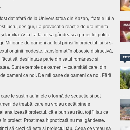
.
 fost dat afară de la Universitatea din Kazan, fratele lui a
est lucru, desigur, i-a provocat o reacție de ură infinită
a și familia. Asta l-a făcut să gândească proiectul politic
i. Milioane de oameni au fost prinși în proiectul lui și s-
lexul originii modeste, transformat în obsesie distructivă,
DES
u făcut să desființeze parte din satul românesc și
itatea. Sunt exemple de oameni – calamități care, din
lor de oameni ca noi. De milioane de oameni ca noi. Fără
care le susțin au în ele o formă de seducție și pot
oameni de treabă, care nu vroiau decât binele
mai analizează proiectul, că e bun sau rău, toți îl iau ca
e în proiect. Prostimea hipnotizată nu mai gândește.
 tinzi să crezi că este și proiectul tău. Ceea ce vreau să