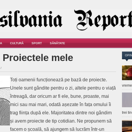
A
CULTURĂ
SPORT
SĂNĂTATE
s Proiectele mele
OPIN
/
Toți oamenii funcționează pe bază de proiecte.
vrem
Unele sunt gândite pentru o zi, altele pentru o viață
întreagă, dar oricum ar fi ele, bune, proaste, mai
mici sau mai mari, odată așezate în fața omului îi
trag ființa după ele. Majoritatea dintre noi gândim
trei t
și avem proiecte de tip cotidian. Ne propunem să
facem o școală, să ajungem să lucrăm într-un