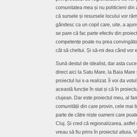
comunitatea mea și nu politicieni din 
că sursele și resursele locului vor răm
gândesc ca un copil care, uite, a ajuns
se pare că fac parte efectiv din proiec
competențe poate nu prea convingăto
cât să cheltui. Și să-mi dea când vor 
Sună destul de idealist, dar asta cuc
direct aici la Satu Mare, la Baia Mare
proiectul lui s-a realizat. Îi voi da 
această funcție în stat și că în proie
clujean. Dar este proiectul meu, al fam
comunității din care provin, cele mai b
parte de către niște oameni care poate
Cluj. Și cred că regionalizarea, astfel
vreau să fiu prins în proiectul altuia.