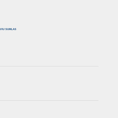
are
LVIU SUMLAS