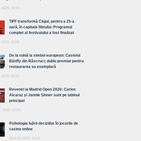
, 2026, 10:06
TIFF transformă Clujul, pentru a 25-a
oară, în capitala filmului. Programul
complet al festivalului a fost finalizat
, 2026, 10:06
De la ruină la simbol european: Castelul
Bánffy din Răscruci, dublu premiat pentru
restaurarea sa exemplară
, 2026, 08:06
Reveniri la Madrid Open 2026: Carlos
Alcaraz și Jannik Sinner sunt pe tabloul
principal
7, 2026, 12:04
Psihologia luării deciziilor în jocurile de
casino online
April 16, 2026, 10:04