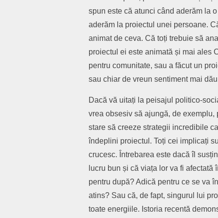
spun este că atunci când aderăm la o 
aderăm la proiectul unei persoane. C
animat de ceva. Că toți trebuie să an
proiectul ei este animată și mai ales 
pentru comunitate, sau a făcut un pro
sau chiar de vreun sentiment mai dău
Dacă vă uitați la peisajul politico-soci
vrea obsesiv să ajungă, de exemplu, pr
stare să creeze strategii incredibile 
îndeplini proiectul. Toți cei implicați s
crucesc. Întrebarea este dacă îl susț
lucru bun și că viața lor va fi afectată
pentru după? Adică pentru ce se va înt
atins? Sau că, de fapt, singurul lui pr
toate energiile. Istoria recentă demons