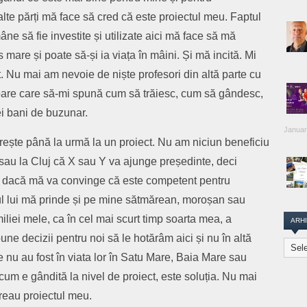
alte părți mă face să cred că este proiectul meu. Faptul
âne să fie investite și utilizate aici mă face să mă
 mare și poate să-și ia viața în mâini. Și mă incită. Mi
t. Nu mai am nevoie de niște profesori din altă parte cu
are care să-mi spună cum să trăiesc, cum să gândesc,
ei bani de buzunar.
Januar
erește până la urmă la un proiect. Nu am niciun beneficiu
 sau la Cluj că X sau Y va ajunge președinte, deci
votul dacă mă va convinge că este competent pentru
ctul lui mă prinde și pe mine sătmărean, moroșan sau
iliei mele, ca în cel mai scurt timp soarta mea, a
ARH
une decizii pentru noi să le hotărâm aici și nu în altă
Arhiva
Transi
 nu au fost în viata lor în Satu Mare, Baia Mare sau
Repor
 cum e gândită la nivel de proiect, este soluția. Nu mai
 Vreau proiectul meu.