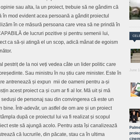
opinie sau alta, la un proiect, trebuie să ne gândim că
ă în mod evident acea persoană a gândit proiectul
alizăm în ce măsură persoana care vrea să ne prindă în
CAPABILĂ de lucruri pozitive și pentru semenii lui,
CEL
iect ca să-și atingă el un scop, adică mânat de egoism
nător.
al pestriț de la noi veți vedea câte un lider politic care
June 1
eședinte. Sau ministru în nu știu care minister. Este în
care antrenează și expun mii de oameni pentru a-și
usțin acest proiect ca și cum ar fi al lor. Mă uit și mă
in seduși de personaj sau din convingerea că este un
 în bine. Într-adevăr, un astfel de om are și un proiect
âmpla după ce proiectul lui va fi realizat și scopul
oiect este să ajungă acolo. Pentru asta își canalizează
Palme
proiec
trează că lucrurile, din păcate, stau ca în ultima
cinem