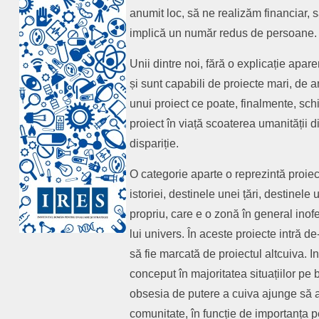
anumit loc, să ne realizăm financiar, 
implică un număr redus de persoane.
Unii dintre noi, fără o explicație apa
și sunt capabili de proiecte mari, de 
unui proiect ce poate, finalmente, sch
proiect în viață scoaterea umanității d
dispariție.
O categorie aparte o reprezintă proiec
istoriei, destinele unei țări, destinele
propriu, care e o zonă în general inofe
lui univers. În aceste proiecte intră 
să fie marcată de proiectul altcuiva. I
conceput în majoritatea situațiilor pe 
obsesia de putere a cuiva ajunge să a
comunitate, în funcție de importanța p