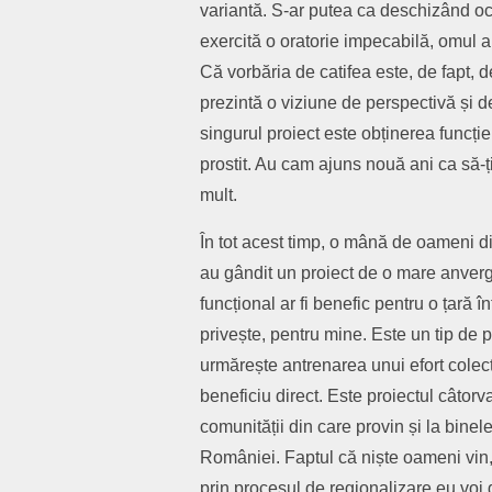
variantă. S-ar putea ca deschizând oc
exercită o oratorie impecabilă, omul 
Că vorbăria de catifea este, de fapt,
prezintă o viziune de perspectivă și 
singurul proiect este obținerea funcție
prostit. Au cam ajuns nouă ani ca să-ți
mult.
În tot acest timp, o mână de oameni di
au gândit un proiect de o mare anvergu
funcțional ar fi benefic pentru o țară 
privește, pentru mine. Este un tip de p
urmărește antrenarea unui efort colec
beneficiu direct. Este proiectul câtor
comunității din care provin și la binel
României. Faptul că niște oameni vin
prin procesul de regionalizare eu voi