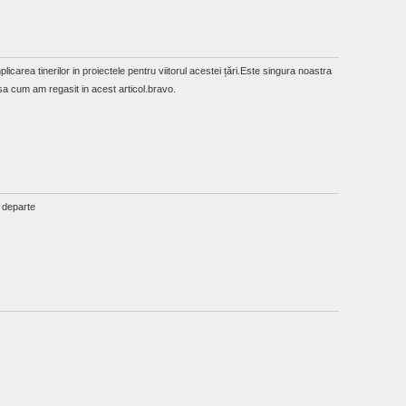
icarea tinerilor in proiectele pentru viitorul acestei țări.Este singura noastra
a cum am regasit in acest articol.bravo.
i departe