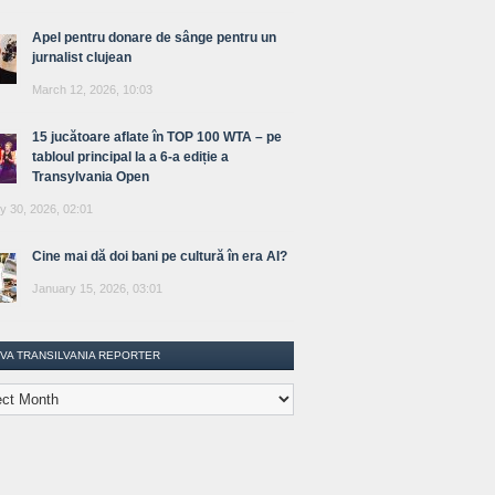
Apel pentru donare de sânge pentru un
jurnalist clujean
March 12, 2026, 10:03
15 jucătoare aflate în TOP 100 WTA – pe
tabloul principal la a 6-a ediție a
Transylvania Open
y 30, 2026, 02:01
Cine mai dă doi bani pe cultură în era AI?
January 15, 2026, 03:01
IVA TRANSILVANIA REPORTER
lvania
ter