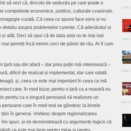
hii să vezi că, dincolo de seducția pe care poate o
June 1
are competențe economice, juridice, culturale cvasinule.
 demagogie curată. Că ceea ce spune face sens și nu
de detaliu asupra problemelor curente. Că adevăratul și
i și atât. Deci să spui că de data asta nu te mai lași
June 1
 mai permiți încă minim cinci de păreri de rău. Ar fi cam
n țară sau din afară – dar prea puțin mă interesează –
June 1
ră, dificil de realizat și implementat, dar care odată
întreagă, și, ceea ce este mai important în ceea ce mă
roiect care, în mod bizar, pentru o țară ca a noastră nu
tiv pentru ca o singură persoană să realizeze un
April 1
va persoane care în mod real se gândesc la binele
e țării în general. Vorbesc despre regionalizarea
, îmi spun, și-mi demonstrează cu argumente logice că
 gândi ce este mai bine pentru mine și pentru