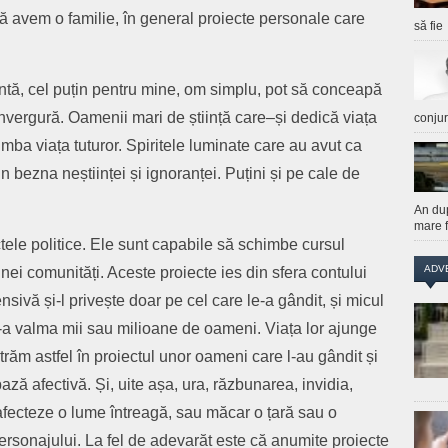
să avem o familie, în general proiecte personale care
să fie
rentă, cel puțin pentru mine, om simplu, pot să conceapă
anvergură. Oamenii mari de știință care–și dedică viața
conju
imba viața tuturor. Spiritele luminate care au avut ca
in bezna neștiinței și ignoranței. Puțini și pe cale de
An du
mare f
tele politice. Ele sunt capabile să schimbe cursul
ADV
 unei comunități. Aceste proiecte ies din sfera contului
nsivă și-l privește doar pe cel care le-a gândit, și micul
de-a valma mii sau milioane de oameni. Viața lor ajunge
ntrăm astfel în proiectul unor oameni care l-au gândit și
bază afectivă. Și, uite așa, ura, răzbunarea, invidia,
fecteze o lume întreagă, sau măcar o țară sau o
ersonajului. La fel de adevarăt este că anumite proiecte