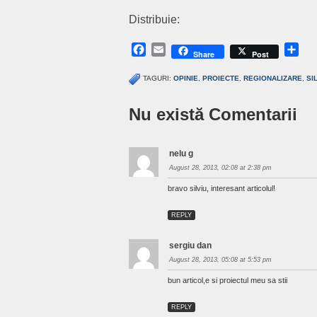
Distribuie:
Facebook
Email
Sh
Share
Post
TAGURI:
OPINIE
,
PROIECTE
,
REGIONALIZARE
,
SI
Nu există Comentarii
nelu g
August 28, 2013, 02:08 at 2:38 pm
bravo silviu, interesant articolul!
REPLY
sergiu dan
August 28, 2013, 05:08 at 5:53 pm
bun articol,e si proiectul meu sa stii
REPLY