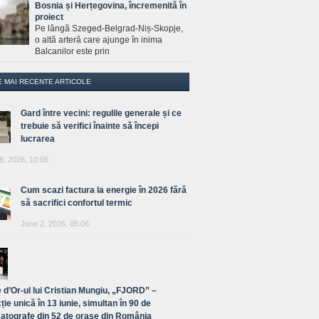
Bosnia și Herțegovina, încremenită în
proiect
Pe lângă Szeged-Belgrad-Niș-Skopje,
o altă arteră care ajunge în inima
Balcanilor este prin
E MAI RECENTE ARTICOLE
Gard între vecini: regulile generale și ce
trebuie să verifici înainte să începi
lucrarea
8, 2026, 10:06
Cum scazi factura la energie în 2026 fără
să sacrifici confortul termic
June 2, 2026, 05:06
 d’Or-ul lui Cristian Mungiu, „FJORD” –
ție unică în 13 iunie, simultan în 90 de
atografe din 52 de orașe din România