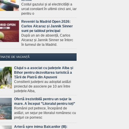
Costul gazului și al electricității a
urcat constant în ultimii cinci ani, iar
pentru o
Reveniri la Madrid Open 2026:
Carlos Alcaraz și Jannik Sinner
sunt pe tabloul principal
După un an de absență, Carlos
Alcaraz și Jannik Sinner se întorc
în turneul de la Madrid.
TINAȚIE DE VACANȚĂ
Clujul s-a asociat cu județele Alba și
Bihor pentru dezvoltarea turistică a
Țării de Piatră din Apuseni
Consilierii județeni au adoptat astăzi
proiectul de asociere pe 10 ani între
județele Alba,
Ofertă irezistibilă pentru un sejur la
mare. A început ”Litoralul pentru toți”
Românii pot petrece, începând de
astăzi, un sejur pe litoralul românesc cu
preţuri ce pornesc
Arteră spre inima Balcanilor (III):