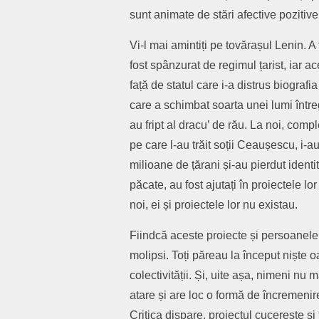
sunt animate de stări afective pozitive
Vi-l mai amintiți pe tovărașul Lenin. A
fost spânzurat de regimul țarist, iar ac
față de statul care i-a distrus biografi
care a schimbat soarta unei lumi întreg
au fript al dracu’ de rău. La noi, comp
pe care l-au trăit soții Ceaușescu, i-a
milioane de țărani și-au pierdut ident
păcate, au fost ajutați în proiectele 
noi, ei și proiectele lor nu existau.
Fiindcă aceste proiecte și persoanele 
molipsi. Toți păreau la început niște 
colectivității. Și, uite așa, nimeni nu 
atare și are loc o formă de încremenir
Critica dispare, proiectul cucerește și