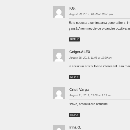
F.G.
August 28, 2013, 10:08 at 10:56 pm
Este necesara schimbarea generatiilor si impl
șansă.Avem nevoie de o gandire pozitiva as
REPLY
Geiger.ALEX
August 28, 2013, 11:08 at 11:50 pm
in sfirsit un articol foarte interesant. asa ma
REPLY
Cristi Varga
August 31, 2013, 03:08 at 3:03 am
Bravo, articolul are atitudine!
REPLY
Irina G.