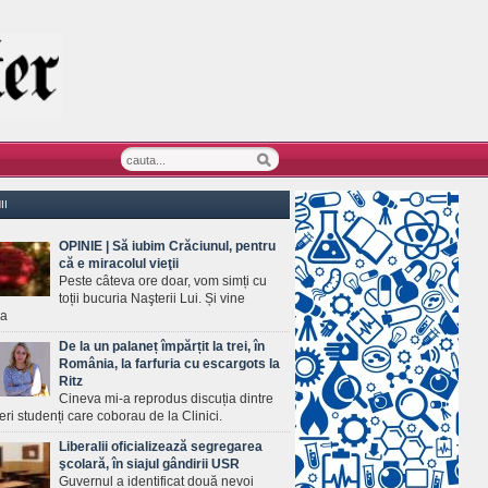
II
OPINIE | Să iubim Crăciunul, pentru
că e miracolul vieţii
Peste câteva ore doar, vom simți cu
toții bucuria Naşterii Lui. Și vine
ea
De la un palaneț împărțit la trei, în
România, la farfuria cu escargots la
Ritz
Cineva mi-a reprodus discuția dintre
ineri studenți care coborau de la Clinici.
Liberalii oficializează segregarea
şcolară, în siajul gândirii USR
Guvernul a identificat două nevoi