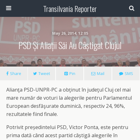
Transilvania Reporter
May 26, 2014, 12:05
PSD Și Aliații Săi Au Câștigat Clujul
Share
Tweet
Pin
Mail
SMS
Alianţa PSD-UNPR-PC a obţinut în judeţul Cluj cel mai
mare număr de voturi la alegerile pentru Parlamentul
European desfăşurate duminică, respectiv 24, 96%,
rezultatele fiind finale.
Potrivit președintelui PSD, Victor Ponta, este pentru
prima dată când acest partid câștigă alegerile în