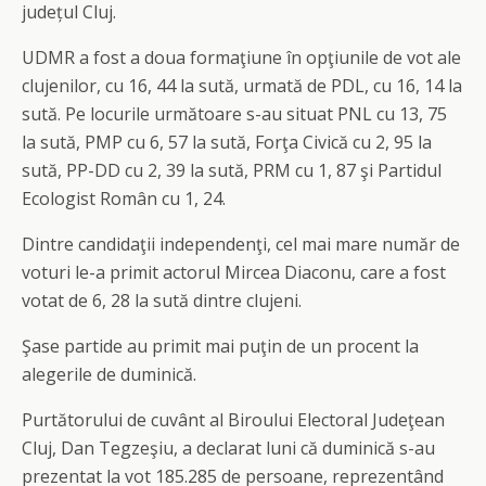
județul Cluj.
UDMR a fost a doua formaţiune în opţiunile de vot ale
clujenilor, cu 16, 44 la sută, urmată de PDL, cu 16, 14 la
sută. Pe locurile următoare s-au situat PNL cu 13, 75
la sută, PMP cu 6, 57 la sută, Forţa Civică cu 2, 95 la
sută, PP-DD cu 2, 39 la sută, PRM cu 1, 87 şi Partidul
Ecologist Român cu 1, 24.
Dintre candidaţii independenţi, cel mai mare număr de
voturi le-a primit actorul Mircea Diaconu, care a fost
votat de 6, 28 la sută dintre clujeni.
Şase partide au primit mai puţin de un procent la
alegerile de duminică.
Purtătorului de cuvânt al Biroului Electoral Judeţean
Cluj, Dan Tegzeşiu, a declarat luni că duminică s-au
prezentat la vot 185.285 de persoane, reprezentând