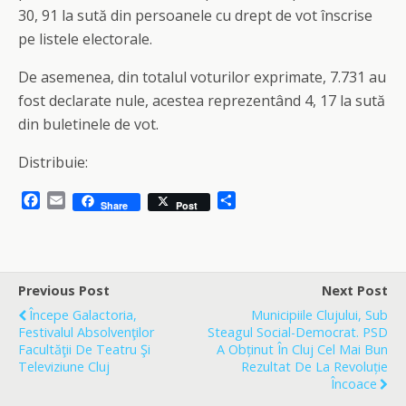
30, 91 la sută din persoanele cu drept de vot înscrise
pe listele electorale.
De asemenea, din totalul voturilor exprimate, 7.731 au
fost declarate nule, acestea reprezentând 4, 17 la sută
din buletinele de vot.
Distribuie:
F
E
S
Share
Post
a
m
h
c
a
a
e
i
r
b
l
e
o
Previous Post
Next Post
o
Începe Galactoria,
Municipiile Clujului, Sub
k
Festivalul Absolvenţilor
Steagul Social-Democrat. PSD
Facultăţii De Teatru Şi
A Obținut În Cluj Cel Mai Bun
Televiziune Cluj
Rezultat De La Revoluție
Încoace