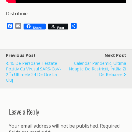
Distribuie:
F
E
S
Share
Post
a
m
h
c
a
a
e
i
r
b
l
e
o
Previous Post
Next Post
o
46 De Persoane Testate
Calendar Pandemic. Ultima
k
Pozitiv Cu Virusul SARS-CoV-
Noapte De Restricții, Întâia Zi
2 În Ultimele 24 De Ore La
De Relaxare
Cluj
Leave a Reply
Your email address will not be published.
Required