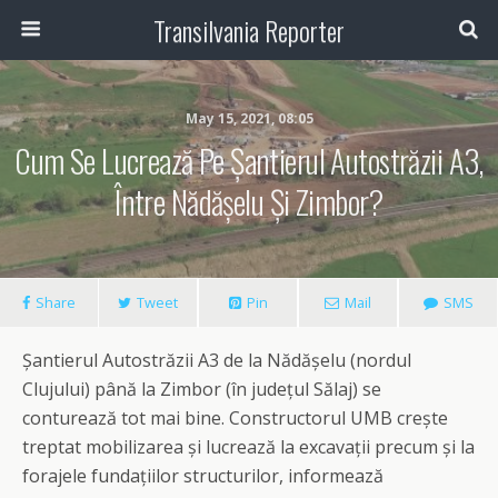
Transilvania Reporter
May 15, 2021, 08:05
Cum Se Lucrează Pe Șantierul Autostrăzii A3,
Între Nădășelu Și Zimbor?
Share
Tweet
Pin
Mail
SMS
Șantierul Autostrăzii A3 de la Nădășelu (nordul
Clujului) până la Zimbor (în județul Sălaj) se
conturează tot mai bine. Constructorul UMB crește
treptat mobilizarea și lucrează la excavații precum și la
forajele fundațiilor structurilor, informează