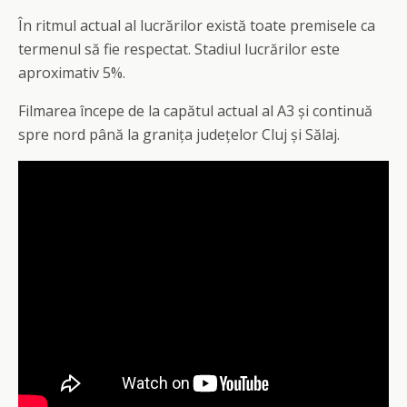
În ritmul actual al lucrărilor există toate premisele ca
termenul să fie respectat. Stadiul lucrărilor este
aproximativ 5%.
Filmarea începe de la capătul actual al A3 și continuă
spre nord până la granița județelor Cluj și Sălaj.