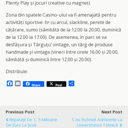
Plenty Play și jocuri creative cu magneți.
Zona din spatele Casino-ului va fi amenajată pentru
activități sportive: tir cu arcul, slackline, perete de
cățărare, sumo (sâmbătă de la 12.00 la 20.00, duminică
de la 12.00 la 17.00). De asemenea, în parc se va
desfășura și Târguțu’ vintage, un târg de produse
handmade și vintage (vineri între orele 16.00 și 20.00,
sâmbătă și duminică între 12.00 și 20.00).
Distribuie:
F
E
S
Share
Post
a
m
h
c
a
a
e
i
r
b
l
e
o
Previous Post
Next Post
o
Reparaţii De 1, 5 Milioane
S-Au Încheiat Admiterile La
k
De Euro La Şcoli
Universitatea Tehnică