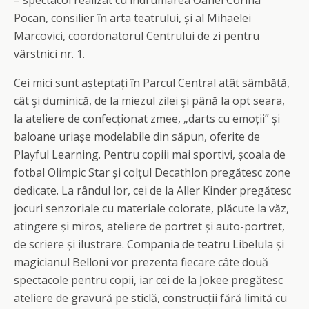
– spectacol realizat cu îndrumarea Oanei Corina
Pocan, consilier în arta teatrului, și al Mihaelei
Marcovici, coordonatorul Centrului de zi pentru
vârstnici nr. 1.
Cei mici sunt așteptați în Parcul Central atât sâmbătă,
cât şi duminică, de la miezul zilei şi până la opt seara,
la ateliere de confecționat zmee, „darts cu emoții” și
baloane uriașe modelabile din săpun, oferite de
Playful Learning. Pentru copiii mai sportivi, școala de
fotbal Olimpic Star și colțul Decathlon pregătesc zone
dedicate. La rândul lor, cei de la Aller Kinder pregătesc
jocuri senzoriale cu materiale colorate, plăcute la văz,
atingere și miros, ateliere de portret și auto-portret,
de scriere și ilustrare. Compania de teatru Libelula și
magicianul Belloni vor prezenta fiecare câte două
spectacole pentru copii, iar cei de la Jokee pregătesc
ateliere de gravură pe sticlă, construcții fără limită cu