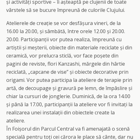
și activități sportive – îi așteaptă pe clujenii de toate
vârstele să se bucure împreună de culorile Clujului.
Atelierele de creație se vor desfășura vineri, de la
16.00 la 20.00, și sâmbătă, între orele 12.00 și 20.00.
20.00. Participanții vor putea realiza, împreună cu
artiștii și meșterii, obiecte din materiale reciclate și din
ceramică, vor prelucra sticlă, vor face poșete din
pagini de reviste, flori Kanzashi, mărgele din hârtie
reciclată, „capcane de vise” și obiecte decorative prin
origami. Vor putea participa la ateliere de terapie prin
artă, de decoupage și gravură pe lemn, de împâslire și
chiar la cursuri de jonglerie. Duminică, de la ora 14.00
și până la 17.00, participanții la ateliere vor fi invitați la
realizarea unei instalații din obiectele create la
ateliere.
În Foișorul din Parcul Central va fi amenajată o scenă
specială pentru toți cei cărora le place să cânte, dar nu