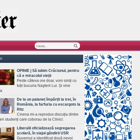
II
OPINIE | Să iubim Crăciunul, pentru
că e miracolul vieţii
Peste câteva ore doar, vom simți cu
toții bucuria Naşterii Lui. Și vine
ea
De la un palaneț împărțit la trei, în
România, la farfuria cu escargots la
Ritz
Cineva mi-a reprodus discuția dintre
ineri studenți care coborau de la Clinici.
Liberalii oficializează segregarea
şcolară, în siajul gândirii USR
Guvernul a identificat două nevoi