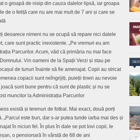
mat o groapă de nisip din cauza dalelor lipsă, iar groapa
e de o fetiță care nu are mai mult de 7 ani și care se
ată
ți deoarece nimeni nu se ocupă să repare nici dalele
t, care sunt practic inexistente. „Pe vremuri eu am
rația Parcurilor. Acum, văd că primăria nu mai face
 Domnului. Vin oameni de la Spații Verzi și stau pe
DES
cașul de tunuri înainte să fie amenajat. Copii au stricat
enea copacii sunt neîngrijiți, puieții tineri au nevoie
 joacă sunt bune pentru că sunt de plastic și nu se
st muncitor la Administrația Parcurilor
ess există și terenuri de fotbal. Mai exact, două porți
ă. „Parcul este bun, dar s-ar putea tunde iarba mai des și
at în niciun fel. În plus în dale se pot lovi copii, le
reșan, o pensionară în vârstă de 68 de ani