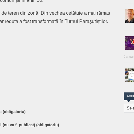
comuniști în anii ’50.
le de teren din zonă. Din vechea cetățuie a mai rămas
 iar reduta a fost transformată în Turnul Parașutiștilor.
Januar
are
ARH
Arhiva
 (obligatoriu)
Transi
Repor
 (nu va fi publicat) (obligatoriu)