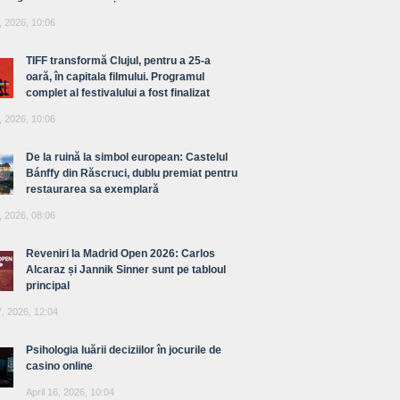
, 2026, 10:06
TIFF transformă Clujul, pentru a 25-a
oară, în capitala filmului. Programul
complet al festivalului a fost finalizat
, 2026, 10:06
De la ruină la simbol european: Castelul
Bánffy din Răscruci, dublu premiat pentru
restaurarea sa exemplară
, 2026, 08:06
Reveniri la Madrid Open 2026: Carlos
Alcaraz și Jannik Sinner sunt pe tabloul
principal
7, 2026, 12:04
Psihologia luării deciziilor în jocurile de
casino online
April 16, 2026, 10:04