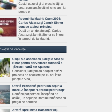
Costul gazului și al electricității a
urcat constant în ultimii cinci ani, iar
pentru o
Reveniri la Madrid Open 2026:
Carlos Alcaraz și Jannik Sinner
sunt pe tabloul principal
După un an de absență, Carlos
Alcaraz și Jannik Sinner se întorc
în turneul de la Madrid.
TINAȚIE DE VACANȚĂ
Clujul s-a asociat cu județele Alba și
Bihor pentru dezvoltarea turistică a
Țării de Piatră din Apuseni
Consilierii județeni au adoptat astăzi
proiectul de asociere pe 10 ani între
județele Alba,
Ofertă irezistibilă pentru un sejur la
mare. A început ”Litoralul pentru toți”
Românii pot petrece, începând de
astăzi, un sejur pe litoralul românesc cu
preţuri ce pornesc
Arteră spre inima Balcanilor (III):