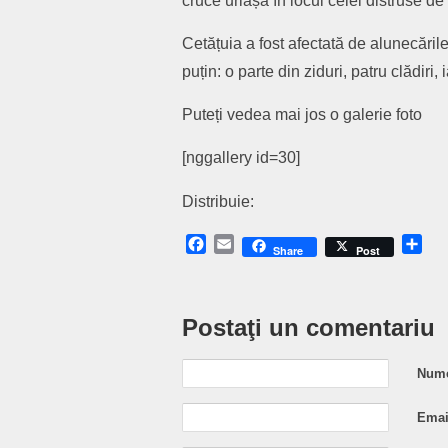
cruce uriașă în locul celei distruse de 
Cetățuia a fost afectată de alunecări
puțin: o parte din ziduri, patru clădiri,
Puteți vedea mai jos o galerie foto
[nggallery id=30]
Distribuie:
Facebook
Email
Sh
Share
Post
Postaţi un comentariu
Nume
Email