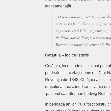
fac reamenajări.
„O parte din proprietatea de acolo 
pote să nu fie în detrimentul primă
negociere cu S.C Unita pentru a pu
finalizat, dar se dorește o reamena
Buzatu, purtătorul de cuvânt la Pr
Cetățuia – loc cu istorie
Cetățuia, locul unde este situat parcul 
pe dealul cu același nume din Cluj-Nap
Revoluția din 1848, Cetățuia a fost co
orașului atunci când Transilvania era 
pastorul sas Stephan Ludwig Roth, unul
În perioada anilor ’70 a fost construit 