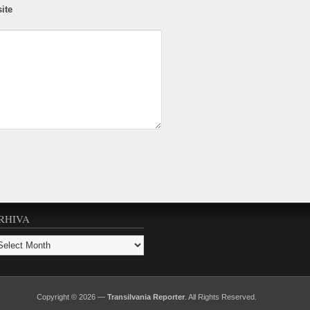
ite
RHIVA
hiva
Copyright © 2026 —
Transilvania Reporter
. All Rights Reserved.