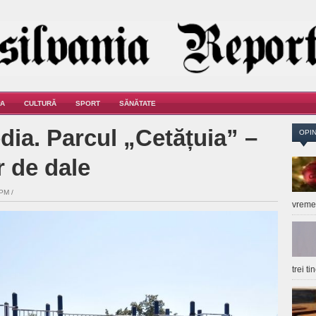
A
CULTURĂ
SPORT
SĂNĂTATE
dia. Parcul „Cetățuia” –
OPIN
r de dale
PM /
vrem
trei t