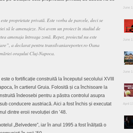
June 1
este proprietate privată. Este vorba de parcele, deci se
riei să le amenajeze. Noi avem un proiect în stadiul de
tea amenaja întreaga zonă. Repet, proiectul nu este
June 1
jare”, a declarat pentru transilvaniareporter.ro Oana
imăriei orașului Cluj-Napoca.
June 1
este o fortificație construită la începutul secolului XVIII
oca, în cartierul Gruia. Folosită și ca închisoare la
nstruită îndeosebi pentru a păstra controlul asupra
sub conducere austriacă. Aici a fost închis și executat
April 1
 dintre eroii revoluției din ’48.
hotelul „Belvedere”, iar în anul 1995 a fost înălțată o