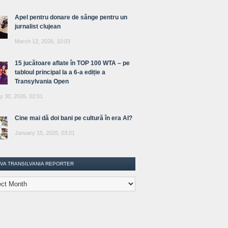
Apel pentru donare de sânge pentru un
jurnalist clujean
March 12, 2026, 10:03
15 jucătoare aflate în TOP 100 WTA – pe
tabloul principal la a 6-a ediție a
Transylvania Open
y 30, 2026, 02:01
Cine mai dă doi bani pe cultură în era AI?
January 15, 2026, 03:01
IVA TRANSILVANIA REPORTER
lvania
ter