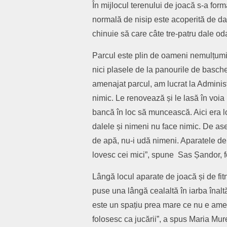
În mijlocul terenului de joacă s-a for
normală de nisip este acoperită de dal
chinuie să care câte tre-patru dale od
Parcul este plin de oameni nemulțumi
nici plasele de la panourile de basche
amenajat parcul, am lucrat la Administ
nimic. Le renovează și le lasă în voia
bancă în loc să muncească. Aici era lo
dalele și nimeni nu face nimic. De asem
de apă, nu-i udă nimeni. Aparatele de
lovesc cei mici”, spune Sas Șandor, fo
Lângă locul aparate de joacă și de fitn
puse una lângă cealaltă în iarba înalt
este un spațiu prea mare ce nu e amenaj
folosesc ca jucării”, a spus Maria Mu