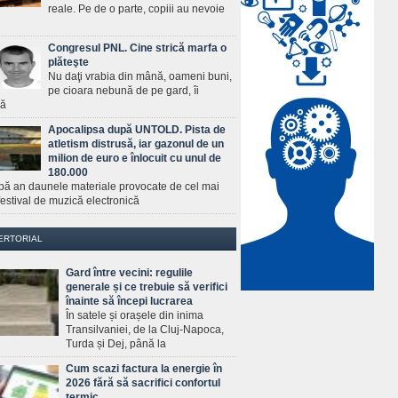
reale. Pe de o parte, copiii au nevoie
Congresul PNL. Cine strică marfa o
plăteşte
Nu daţi vrabia din mână, oameni buni,
pe cioara nebună de pe gard, îi
ră
Apocalipsa după UNTOLD. Pista de
atletism distrusă, iar gazonul de un
milion de euro e înlocuit cu unul de
180.000
pă an daunele materiale provocate de cel mai
estival de muzică electronică
ERTORIAL
Gard între vecini: regulile
generale și ce trebuie să verifici
înainte să începi lucrarea
În satele și orașele din inima
Transilvaniei, de la Cluj-Napoca,
Turda și Dej, până la
Cum scazi factura la energie în
2026 fără să sacrifici confortul
termic