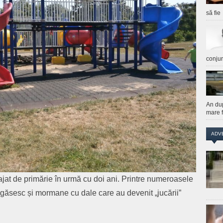
să fie
conju
An du
mare f
ADV
ajat de primărie în urmă cu doi ani. Printre numeroasele
 găsesc și mormane cu dale care au devenit „jucării”