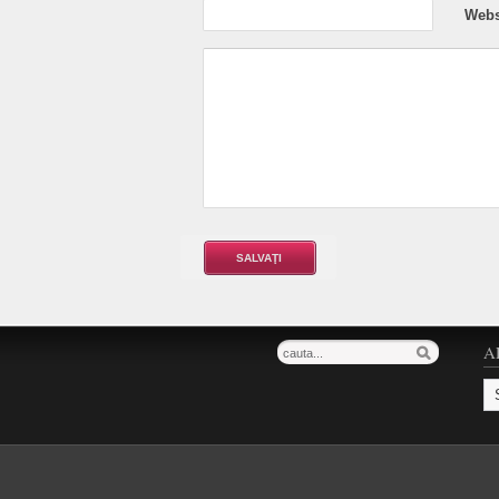
Webs
A
Ar