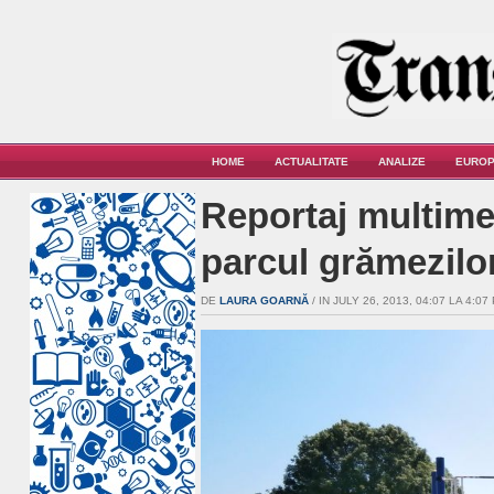
HOME
ACTUALITATE
ANALIZE
EUROP
Reportaj multime
parcul grămezilo
DE
LAURA GOARNĂ
/ IN JULY 26, 2013, 04:07 LA 4:07 