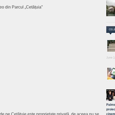
deo din Parcul „Cetățuia”
CEL
June 1
Palme
proiec
 de pe Cetățuie este proprietate privată, de aceea nu se
cinem