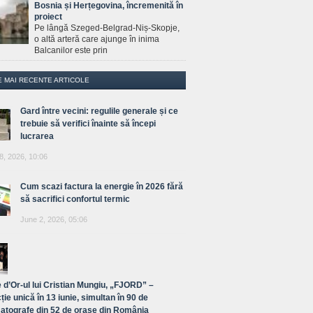
Bosnia și Herțegovina, încremenită în
proiect
Pe lângă Szeged-Belgrad-Niș-Skopje,
o altă arteră care ajunge în inima
Balcanilor este prin
E MAI RECENTE ARTICOLE
Gard între vecini: regulile generale și ce
trebuie să verifici înainte să începi
lucrarea
8, 2026, 10:06
Cum scazi factura la energie în 2026 fără
să sacrifici confortul termic
June 2, 2026, 05:06
 d’Or-ul lui Cristian Mungiu, „FJORD” –
ție unică în 13 iunie, simultan în 90 de
atografe din 52 de orașe din România