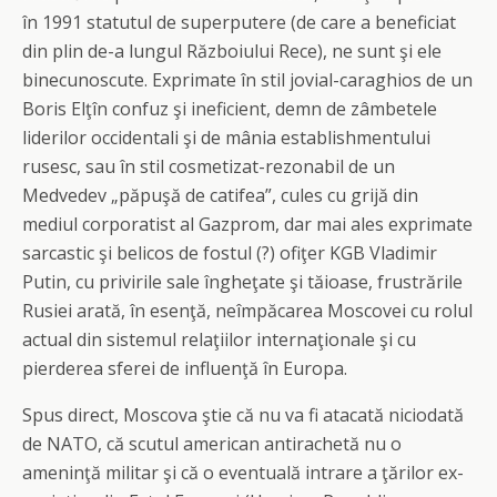
în 1991 statutul de superputere (de care a beneficiat
din plin de-a lungul Războiului Rece), ne sunt şi ele
binecunoscute. Exprimate în stil jovial-caraghios de un
Boris Elţîn confuz şi ineficient, demn de zâmbetele
liderilor occidentali şi de mânia establishmentului
rusesc, sau în stil cosmetizat-rezonabil de un
Medvedev „păpuşă de catifea”, cules cu grijă din
mediul corporatist al Gazprom, dar mai ales exprimate
sarcastic şi belicos de fostul (?) ofiţer KGB Vladimir
Putin, cu privirile sale îngheţate şi tăioase, frustrările
Rusiei arată, în esenţă, neîmpăcarea Moscovei cu rolul
actual din sistemul relaţiilor internaţionale şi cu
pierderea sferei de influenţă în Europa.
Spus direct, Moscova ştie că nu va fi atacată niciodată
de NATO, că scutul american antirachetă nu o
ameninţă militar şi că o eventuală intrare a ţărilor ex-