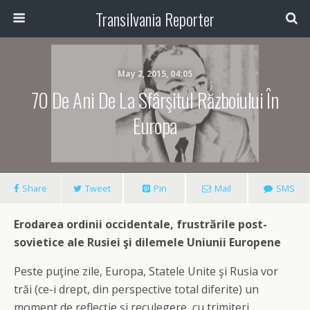
Transilvania Reporter
May 2, 2015, 04:05
70 De Ani De La Sfârşitul Războiului În
Europa
Share
Tweet
Pin
Mail
SMS
Erodarea ordinii occidentale, frustrările post-
sovietice ale Rusiei şi dilemele Uniunii Europene
Peste puţine zile, Europa, Statele Unite şi Rusia vor
trăi (ce-i drept, din perspective total diferite) un
moment de reflecţie şi reculegere, cu trimiteri