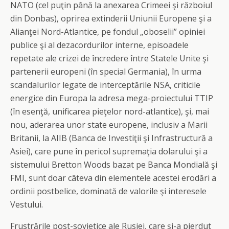
NATO (cel puţin până la anexarea Crimeei şi războiul
din Donbas), oprirea extinderii Uniunii Europene şi a
Alianţei Nord-Atlantice, pe fondul „oboselii” opiniei
publice şi al dezacordurilor interne, episoadele
repetate ale crizei de încredere între Statele Unite şi
partenerii europeni (în special Germania), în urma
scandalurilor legate de interceptările NSA, criticile
energice din Europa la adresa mega-proiectului TTIP
(în esenţă, unificarea pieţelor nord-atlantice), şi, mai
nou, aderarea unor state europene, inclusiv a Marii
Britanii, la AIIB (Banca de Investiţii şi Infrastructură a
Asiei), care pune în pericol supremaţia dolarului şi a
sistemului Bretton Woods bazat pe Banca Mondială şi
FMI, sunt doar câteva din elementele acestei erodări a
ordinii postbelice, dominată de valorile şi interesele
Vestului.
Frustrările post-sovietice ale Rusiei, care şi-a pierdut