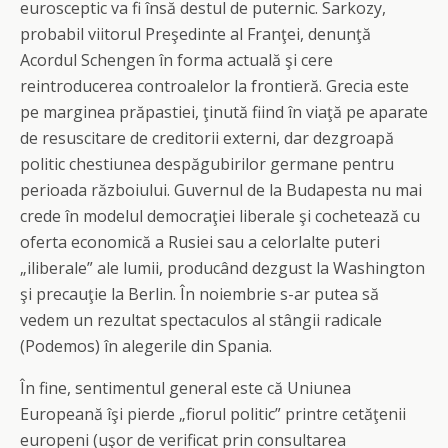
eurosceptic va fi însă destul de puternic. Sarkozy,
probabil viitorul Preşedinte al Franţei, denunţă
Acordul Schengen în forma actuală şi cere
reintroducerea controalelor la frontieră. Grecia este
pe marginea prăpastiei, ţinută fiind în viaţă pe aparate
de resuscitare de creditorii externi, dar dezgroapă
politic chestiunea despăgubirilor germane pentru
perioada războiului. Guvernul de la Budapesta nu mai
crede în modelul democraţiei liberale şi cochetează cu
oferta economică a Rusiei sau a celorlalte puteri
„iliberale” ale lumii, producând dezgust la Washington
şi precauţie la Berlin. În noiembrie s-ar putea să
vedem un rezultat spectaculos al stângii radicale
(Podemos) în alegerile din Spania.
În fine, sentimentul general este că Uniunea
Europeană îşi pierde „fiorul politic” printre cetăţenii
europeni (uşor de verificat prin consultarea