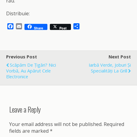
rău.
Distribuie:
F
E
S
Share
Post
a
m
h
c
a
a
e
i
r
b
l
e
o
Previous Post
Next Post
o
Scăpăm De Țigări? Nici
Iarbă Verde, Joburi Și
k
Vorbă, Au Apărut Cele
Specialități La Grill
Electronice
Leave a Reply
Your email address will not be published.
Required
fields are marked
*