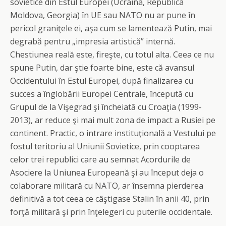
sovietice din Estul Europei (Ucraina, Republica
Moldova, Georgia) în UE sau NATO nu ar pune în
pericol graniţele ei, aşa cum se lamentează Putin, mai
degrabă pentru „impresia artistică” internă.
Chestiunea reală este, fireşte, cu totul alta. Ceea ce nu
spune Putin, dar ştie foarte bine, este că avansul
Occidentului în Estul Europei, după finalizarea cu
succes a înglobării Europei Centrale, începută cu
Grupul de la Vişegrad şi încheiată cu Croaţia (1999-
2013), ar reduce şi mai mult zona de impact a Rusiei pe
continent. Practic, o intrare instituţională a Vestului pe
fostul teritoriu al Uniunii Sovietice, prin cooptarea
celor trei republici care au semnat Acordurile de
Asociere la Uniunea Europeană şi au început deja o
colaborare militară cu NATO, ar însemna pierderea
definitivă a tot ceea ce câştigase Stalin în anii 40, prin
forţă militară şi prin înţelegeri cu puterile occidentale.