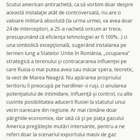
Scutul american antirachetă, ca să vorbim doar despre
această instalaţie atât de controversată, nu are o
valoare militară absolută (la urma urmei, va avea doar
24 de interceptori, a 25-a rachetă oricum ar trece,
presupunând că eficienţa tehnologiei ar fi 100%…) ci
una simbolică excepţională, sugerând instalarea pe
termen lung a Statelor Unite în România, „ocuparea”
strategică a terenului şi contracararea influenţei pe
care Rusia o mai putea avea sau măcar spera, teoretic,
la vest de Marea Neagră. Nu apărarea propriului
teritoriu îi preocupă pe hardliner-ii ruşi, ci anularea
potenţialului de intimidare, influenţă şi control, cu alte
cuvinte posibilitatea aducerii Rusiei la statutul unui
vecin oarecare din regiune. Ar mai rămâne doar
pârghiile economice, dar iată că şi pe piaţa gazului
America pregăteşte mutări intersante, pentru a ne
referi doar la scenariul exportului masiv de gaz