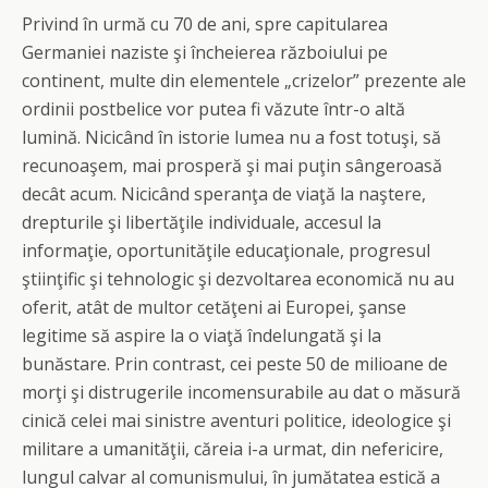
Privind în urmă cu 70 de ani, spre capitularea
Germaniei naziste şi încheierea războiului pe
continent, multe din elementele „crizelor” prezente ale
ordinii postbelice vor putea fi văzute într-o altă
lumină. Nicicând în istorie lumea nu a fost totuşi, să
recunoaşem, mai prosperă şi mai puţin sângeroasă
decât acum. Nicicând speranţa de viaţă la naştere,
drepturile şi libertăţile individuale, accesul la
informaţie, oportunităţile educaţionale, progresul
ştiinţific şi tehnologic şi dezvoltarea economică nu au
oferit, atât de multor cetăţeni ai Europei, şanse
legitime să aspire la o viaţă îndelungată şi la
bunăstare. Prin contrast, cei peste 50 de milioane de
morţi şi distrugerile incomensurabile au dat o măsură
cinică celei mai sinistre aventuri politice, ideologice şi
militare a umanităţii, căreia i-a urmat, din nefericire,
lungul calvar al comunismului, în jumătatea estică a