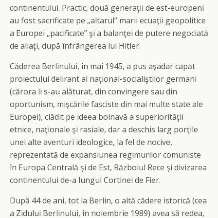
continentului. Practic, două generaţii de est-europeni
au fost sacrificate pe „altarul” marii ecuaţii geopolitice
a Europei „pacificate” şi a balanţei de putere negociată
de aliaţi, după înfrângerea lui Hitler.
Căderea Berlinului, în mai 1945, a pus aşadar capăt
proiectului delirant al naţional-socialiştilor germani
(cărora li s-au alăturat, din convingere sau din
oportunism, mişcările fasciste din mai multe state ale
Europei), clădit pe ideea bolnavă a superiorităţii
etnice, naţionale şi rasiale, dar a deschis larg porţile
unei alte aventuri ideologice, la fel de nocive,
reprezentată de expansiunea regimurilor comuniste
în Europa Centrală şi de Est, Războiul Rece şi divizarea
continentului de-a lungul Cortinei de Fier.
După 44 de ani, tot la Berlin, o altă cădere istorică (cea
a Zidului Berlinului, în noiembrie 1989) avea să redea,