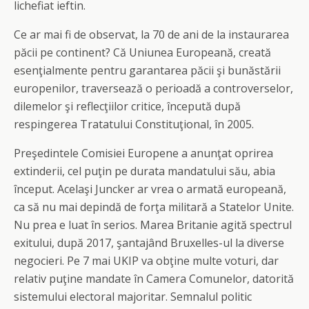
lichefiat ieftin.
Ce ar mai fi de observat, la 70 de ani de la instaurarea
păcii pe continent? Că Uniunea Europeană, creată
esenţialmente pentru garantarea păcii şi bunăstării
europenilor, traversează o perioadă a controverselor,
dilemelor şi reflecţiilor critice, începută după
respingerea Tratatului Constituţional, în 2005.
Preşedintele Comisiei Europene a anunţat oprirea
extinderii, cel puţin pe durata mandatului său, abia
început. Acelaşi Juncker ar vrea o armată europeană,
ca să nu mai depindă de forţa militară a Statelor Unite.
Nu prea e luat în serios. Marea Britanie agită spectrul
exitului, după 2017, şantajând Bruxelles-ul la diverse
negocieri. Pe 7 mai UKIP va obţine multe voturi, dar
relativ puţine mandate în Camera Comunelor, datorită
sistemului electoral majoritar. Semnalul politic