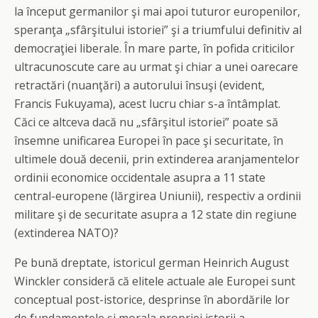
la început germanilor şi mai apoi tuturor europenilor,
speranţa „sfârşitului istoriei” şi a triumfului definitiv al
democraţiei liberale. În mare parte, în pofida criticilor
ultracunoscute care au urmat şi chiar a unei oarecare
retractări (nuanţări) a autorului însuşi (evident,
Francis Fukuyama), acest lucru chiar s-a întâmplat.
Căci ce altceva dacă nu „sfârşitul istoriei” poate să
însemne unificarea Europei în pace şi securitate, în
ultimele două decenii, prin extinderea aranjamentelor
ordinii economice occidentale asupra a 11 state
central-europene (lărgirea Uniunii), respectiv a ordinii
militare şi de securitate asupra a 12 state din regiune
(extinderea NATO)?
Pe bună dreptate, istoricul german Heinrich August
Winckler consideră că elitele actuale ale Europei sunt
conceptual post-istorice, desprinse în abordările lor