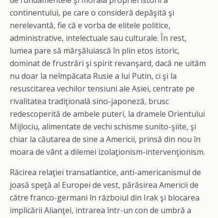
de fundamentele şi morala propriei istorii a
continentului, pe care o consideră depăşită şi
nerelevantă, fie că e vorba de elitele politice,
administrative, intelectuale sau culturale. În rest,
lumea pare să mărşăluiască în plin etos istoric,
dominat de frustrări şi spirit revanşard, dacă ne uităm
nu doar la neîmpăcata Rusie a lui Putin, ci şi la
resuscitarea vechilor tensiuni ale Asiei, centrate pe
rivalitatea tradiţională sino-japoneză, brusc
redescoperită de ambele puteri, la dramele Orientului
Mijlociu, alimentate de vechi schisme sunito-şiite, şi
chiar la căutarea de sine a Americii, prinsă din nou în
moara de vânt a dilemei izolaţionism-intervenţionism.
Răcirea relaţiei transatlantice, anti-americanismul de
joasă speţă al Europei de vest, părăsirea Americii de
către franco-germani în războiul din Irak şi blocarea
implicării Alianţei, intrarea într-un con de umbră a