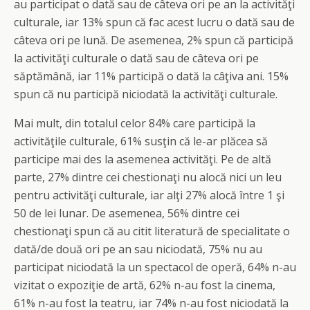
au participat o dată sau de câteva ori pe an la activităţi
culturale, iar 13% spun că fac acest lucru o dată sau de
câteva ori pe lună. De asemenea, 2% spun că participă
la activităţi culturale o dată sau de câteva ori pe
săptămână, iar 11% participă o dată la câţiva ani. 15%
spun că nu participă niciodată la activităţi culturale.
Mai mult, din totalul celor 84% care participă la
activităţile culturale, 61% susţin că le-ar plăcea să
participe mai des la asemenea activităţi. Pe de altă
parte, 27% dintre cei chestionaţi nu alocă nici un leu
pentru activităţi culturale, iar alţi 27% alocă între 1 şi
50 de lei lunar. De asemenea, 56% dintre cei
chestionaţi spun că au citit literatură de specialitate o
dată/de două ori pe an sau niciodată, 75% nu au
participat niciodată la un spectacol de operă, 64% n-au
vizitat o expoziţie de artă, 62% n-au fost la cinema,
61% n-au fost la teatru, iar 74% n-au fost niciodată la