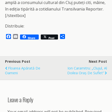
amplă a consumului cultural din Cluj puteți citi, mâine,
în ediția tipărită a cotidianului Transilvania Reporter.
[/stextbox]
Distribuie:
F
E
S
Share
Post
a
m
h
c
a
a
e
i
r
b
l
e
o
Previous Post
Next Post
o
Floarea Apărată De
Ion Caramitru: „Clujul, Al
k
Oameni
Doilea Oraș De Suflet”
Leave a Reply
Your email address will not be published.
Required