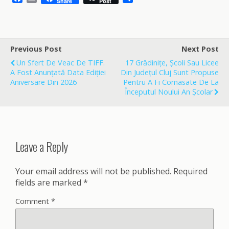
Share
Post
a
m
h
c
a
a
e
i
r
b
l
e
o
Previous Post
Next Post
o
Un Sfert De Veac De TIFF.
17 Grădinițe, Școli Sau Licee
k
A Fost Anunțată Data Ediției
Din Județul Cluj Sunt Propuse
Aniversare Din 2026
Pentru A Fi Comasate De La
Începutul Noului An Școlar
Leave a Reply
Your email address will not be published.
Required
fields are marked
*
Comment
*