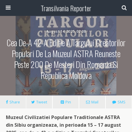
Transilvania Reporter
August 14, 2025, 02:08
Cea De-A 42-A Editie A Targului Creatorilor
Populari De La Muzeul ASTRA Reuneste
Peste 200 De Mesteri Din Romania Si
Republica Moldova
Share
Tweet
Pin
Mail
SMS
Muzeul Civilizatiei Populare Traditionale ASTRA
din Sibiu organizeaza, in perioada 15 – 17 august