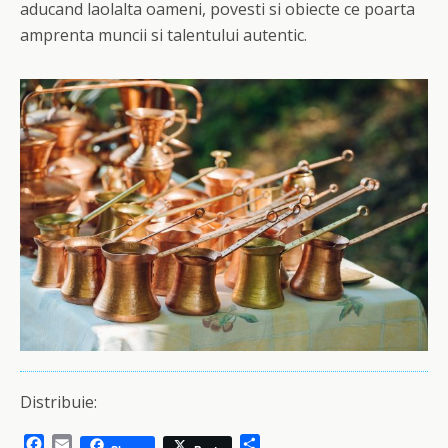
aducand laolalta oameni, povesti si obiecte ce poarta
amprenta muncii si talentului autentic.
Distribuie:
F
E
S