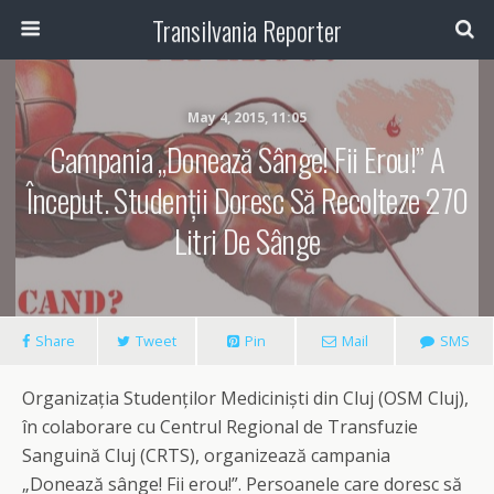
Transilvania Reporter
May 4, 2015, 11:05
Campania „Donează Sânge! Fii Erou!” A
Început. Studenții Doresc Să Recolteze 270
Litri De Sânge
Share
Tweet
Pin
Mail
SMS
Organizația Studenților Mediciniști din Cluj (OSM Cluj),
în colaborare cu Centrul Regional de Transfuzie
Sanguină Cluj (CRTS), organizează campania
„Donează sânge! Fii erou!”. Persoanele care doresc să