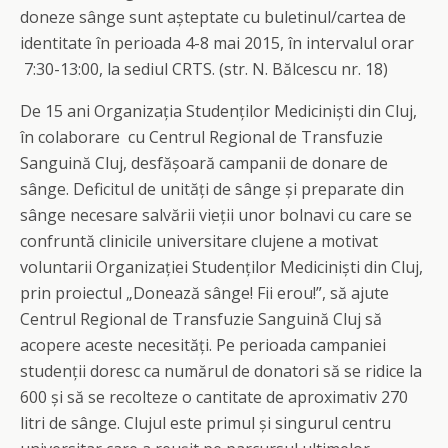
doneze sânge sunt așteptate cu buletinul/cartea de
identitate în perioada 4-8 mai 2015, în intervalul orar
7:30-13:00, la sediul CRTS. (str. N. Bălcescu nr. 18)
De 15 ani Organizația Studenților Mediciniști din Cluj,
în colaborare cu Centrul Regional de Transfuzie
Sanguină Cluj, desfășoară campanii de donare de
sânge. Deficitul de unități de sânge și preparate din
sânge necesare salvării vieții unor bolnavi cu care se
confruntă clinicile universitare clujene a motivat
voluntarii Organizației Studenților Mediciniști din Cluj,
prin proiectul „Donează sânge! Fii erou!”, să ajute
Centrul Regional de Transfuzie Sanguină Cluj să
acopere aceste necesități. Pe perioada campaniei
studenții doresc ca numărul de donatori să se ridice la
600 și să se recolteze o cantitate de aproximativ 270
litri de sânge. Clujul este primul și singurul centru