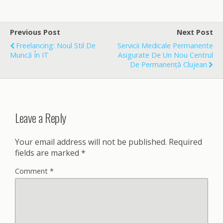
c
a
a
e
i
r
b
l
e
o
Previous Post
Next Post
o
Freelancing: Noul Stil De
Servicii Medicale Permanente
k
Muncă În IT
Asigurate De Un Nou Centrul
De Permanență Clujean
Leave a Reply
Your email address will not be published.
Required
fields are marked
*
Comment
*