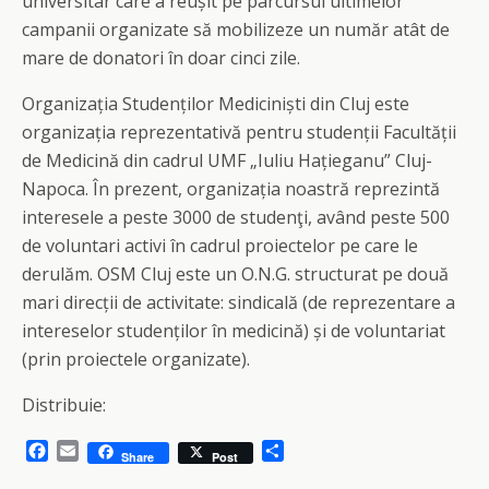
universitar care a reușit pe parcursul ultimelor
campanii organizate să mobilizeze un număr atât de
mare de donatori în doar cinci zile.
Organizația Studenților Mediciniști din Cluj este
organizația reprezentativă pentru studenții Facultății
de Medicină din cadrul UMF „Iuliu Hațieganu” Cluj-
Napoca. În prezent, organizația noastră reprezintă
interesele a peste 3000 de studenţi, având peste 500
de voluntari activi în cadrul proiectelor pe care le
derulăm. OSM Cluj este un O.N.G. structurat pe două
mari direcții de activitate: sindicală (de reprezentare a
intereselor studenților în medicină) și de voluntariat
(prin proiectele organizate).
Distribuie:
F
E
S
Share
Post
a
m
h