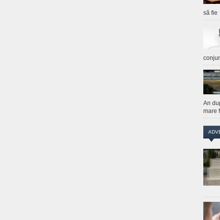
să fie
conju
An du
mare f
ADV