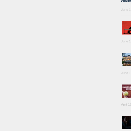
cinem
June 1
June 1
June 1
April 1