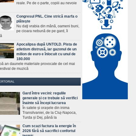
reale. Pe de o parte, copiii au nevoie
Congresul PNL. Cine strică marfa o
plăteşte
Nu daţi vrabia din mână, oameni buni,
pe cioara nebună de pe gard, îi
ră
Apocalipsa după UNTOLD. Pista de
atletism distrusă, iar gazonul de un
milion de euro e înlocuit cu unul de
180.000
pă an daunele materiale provocate de cel mai
estival de muzică
ERTORIAL
Gard între vecini: regulile
generale și ce trebuie să verifici
înainte să începi lucrarea
În satele și orașele din inima
Transilvaniei, de la Cluj-Napoca,
Turda și Dej, până la
Cum scazi factura la energie în
2026 fără să sacrifici confortul
termic