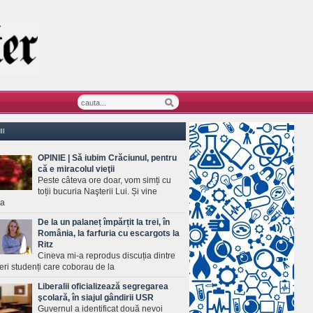
II
OPINIE | Să iubim Crăciunul, pentru
că e miracolul vieţii
Peste câteva ore doar, vom simți cu
toții bucuria Naşterii Lui. Și vine
ea
De la un palaneț împărțit la trei, în
România, la farfuria cu escargots la
Ritz
Cineva mi-a reprodus discuția dintre
ineri studenți care coborau de la
Liberalii oficializează segregarea
şcolară, în siajul gândirii USR
Guvernul a identificat două nevoi