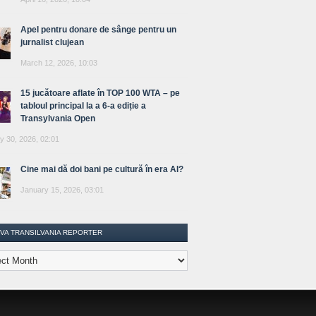
Apel pentru donare de sânge pentru un
jurnalist clujean
March 12, 2026, 10:03
15 jucătoare aflate în TOP 100 WTA – pe
tabloul principal la a 6-a ediție a
Transylvania Open
y 30, 2026, 02:01
Cine mai dă doi bani pe cultură în era AI?
January 15, 2026, 03:01
IVA TRANSILVANIA REPORTER
lvania
ter