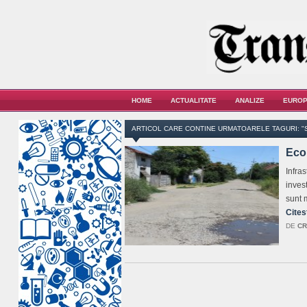
HOME
ACTUALITATE
ANALIZE
EUROP
ARTICOL CARE CONTINE URMATOARELE TAGURI: "
Eco
Infra
inves
sunt 
Cites
DE
CR