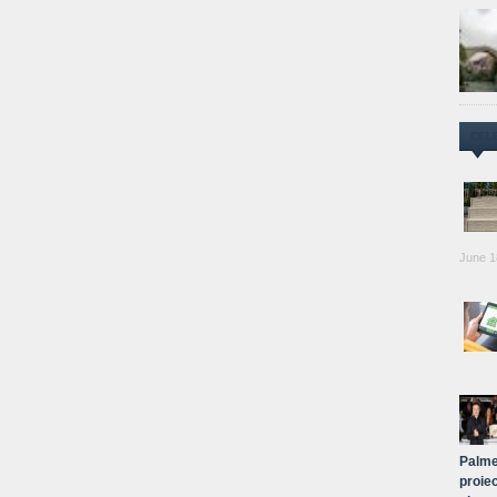
CEL
June 1
Palme
proiec