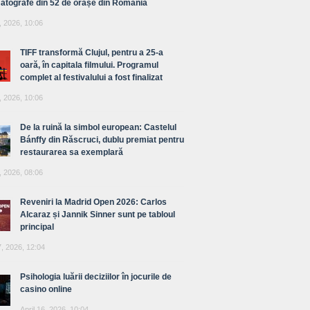
atografe din 52 de orașe din România
, 2026, 10:06
TIFF transformă Clujul, pentru a 25-a
oară, în capitala filmului. Programul
complet al festivalului a fost finalizat
, 2026, 10:06
De la ruină la simbol european: Castelul
Bánffy din Răscruci, dublu premiat pentru
restaurarea sa exemplară
, 2026, 08:06
Reveniri la Madrid Open 2026: Carlos
Alcaraz și Jannik Sinner sunt pe tabloul
principal
7, 2026, 12:04
Psihologia luării deciziilor în jocurile de
casino online
April 16, 2026, 10:04