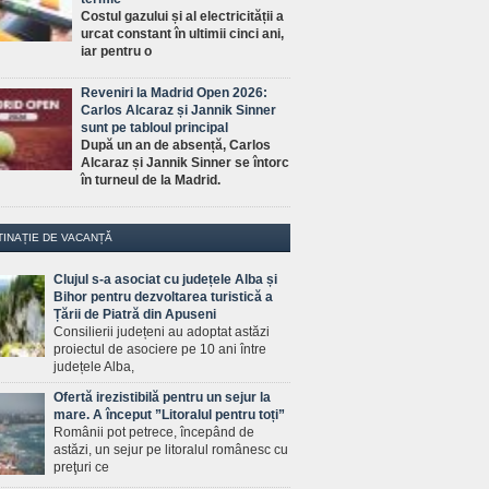
Costul gazului și al electricității a
urcat constant în ultimii cinci ani,
iar pentru o
Reveniri la Madrid Open 2026:
Carlos Alcaraz și Jannik Sinner
sunt pe tabloul principal
După un an de absență, Carlos
Alcaraz și Jannik Sinner se întorc
în turneul de la Madrid.
TINAȚIE DE VACANȚĂ
Clujul s-a asociat cu județele Alba și
Bihor pentru dezvoltarea turistică a
Țării de Piatră din Apuseni
Consilierii județeni au adoptat astăzi
proiectul de asociere pe 10 ani între
județele Alba,
Ofertă irezistibilă pentru un sejur la
mare. A început ”Litoralul pentru toți”
Românii pot petrece, începând de
astăzi, un sejur pe litoralul românesc cu
preţuri ce