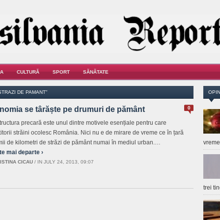
A
CULTURĂ
SPORT
SĂNĂTATE
STRAZI DE PAMANT"
OPIN
nomia se târăște pe drumuri de pământ
0
structura precară este unul dintre motivele esențiale pentru care
titorii străini ocolesc România. Nici nu e de mirare de vreme ce în țară
mii de kilometri de străzi de pământ numai în mediul urban.…
vrem
te mai departe ›
ISTINA CICAU
/
IN JULY 24, 2013, 09:07
trei t