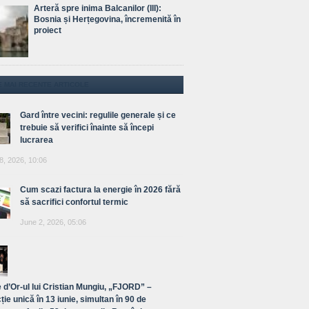
Arteră spre inima Balcanilor (III):
Bosnia și Herțegovina, încremenită în
proiect
E MAI RECENTE ARTICOLE
Gard între vecini: regulile generale și ce
trebuie să verifici înainte să începi
lucrarea
8, 2026, 10:06
Cum scazi factura la energie în 2026 fără
să sacrifici confortul termic
June 2, 2026, 05:06
 d’Or-ul lui Cristian Mungiu, „FJORD” –
ție unică în 13 iunie, simultan în 90 de