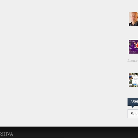
Januar
ARH
Arhiva
Transi
Repor
RHIVA